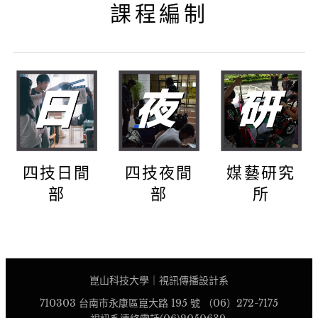
課程編制
四技日間
四技夜間
媒藝研究
部
部
所
崑山科技大學｜視訊傳播設計系
710303 台南市永康區崑大路 195 號 （06）272-7175