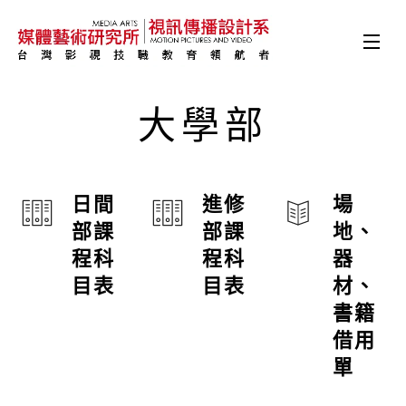
大學部
日間
進修
場
部課
部課
地、
程科
程科
器
目表
目表
材、
書籍
借用
單