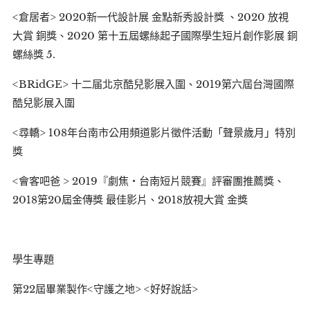
<倉居者> 2020新一代設計展 金點新秀設計獎 、2020 放視
大賞 銅獎、2020 第十五屆螺絲起子國際學生短片創作影展 銅
螺絲獎 5.
<BRidGE> 十二届北京酷兒影展入圍、2019第六屆台灣國際
酷兒影展入圍
<尋轎> 108年台南市公用頻道影片徵件活動「聲景歲月」特別
獎
<會客吧爸 > 2019『劇焦‧台南短片競賽』評審團推薦獎、
2018第20屆金傳獎 最佳影片、2018放視大賞 金獎
學生專題
第22屆畢業製作<守護之地> <好好說話>