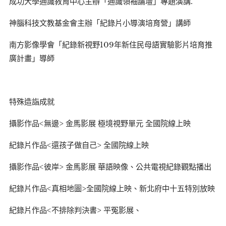
成功大學通識教育中心主辦「通識領袖論壇」專題演講.
神腦科技文教基金會主辦「紀錄片小導演培育營」講師
南方影像學會「紀錄新視野109年新住民母語實驗影片培育推
廣計畫」導師
特殊造詣成就
攝影作品<無邊> 金馬影展 極境視野單元 全國院線上映
紀錄片作品<還孩子做自己> 全國院線上映
攝影作品<彼岸> 金馬影展 華語映像、公共電視紀錄觀點播出
紀錄片作品<真相地圖>全國院線上映、新北府中十五特別放映
紀錄片作品<不排除判決書> 平冤影展、