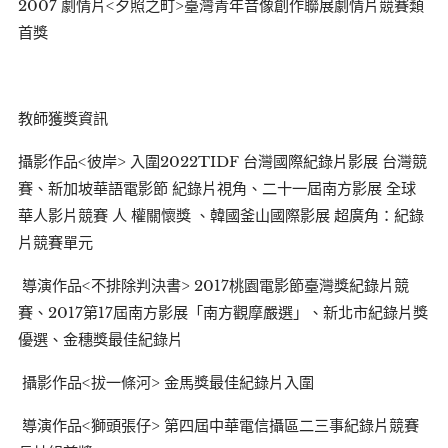
2007 劇情片<夕照之町>臺灣青年音像創作聯展劇情片競賽類
首獎
教師獲獎資訊
攝影作品<彼岸> 入圍2022TIDF 台灣國際紀錄片影展 台灣競
賽、新加坡華語電影節 紀錄片視角、二十一屆南方影展 全球
華人影片競賽 人 權關懷獎 、韓國釜山國際影展 超廣角：紀錄
片競賽單元
導演作品<不排除判決書> 2017桃園電影節臺灣獎紀錄片競
賽、2017第17屆南方影展「南方觀摩嚴選」、新北市紀錄片獎
優選、金穗獎最佳紀錄片
攝影作品<拔一條河> 金馬獎最佳紀錄片入圍
導演作品<獅頭張仔> 第四屆中華電信攝區二三事紀錄片競賽