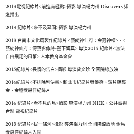
2019電視紀錄片<前進南極點>攝影 導演楊力州 Discovery頻
道播出
2018 紀錄片<來不及墓園>攝影 導演楊力州
2018 台南市文化局製作紀錄片 <藝綻神仙府：金冠神帽>、<
藝綻神仙府：傳藝影像詩-鑿下留真> 導演2015 紀錄片<無法
自由飛翔的風箏> 人本教育基金會
2015紀錄片<長情的告白>攝影 導演曾文珍 全國院線放映
2014紀錄片<不排除判決書> 新北市紀錄片獎優選、短片輔導
金、金穗獎最佳紀錄片
2014 紀錄片<看不見的島>攝影 導演楊力州 NHK、公共電視
合製 電視紀錄片
2013 紀錄片<拔一條河>攝影 導演楊力州 全國院線放映 金馬
獎最佳紀錄片入圍