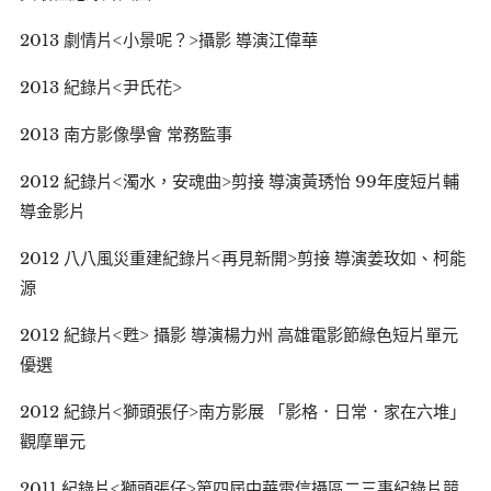
2013 劇情片<小景呢？>攝影 導演江偉華
2013 紀錄片<尹氏花>
2013 南方影像學會 常務監事
2012 紀錄片<濁水，安魂曲>剪接 導演黃琇怡 99年度短片輔
導金影片
2012 八八風災重建紀錄片<再見新開>剪接 導演姜玫如、柯能
源
2012 紀錄片<甦> 攝影 導演楊力州 高雄電影節綠色短片單元
優選
2012 紀錄片<獅頭張仔>南方影展 「影格．日常．家在六堆」
觀摩單元
2011 紀錄片<獅頭張仔>第四屆中華電信攝區二三事紀錄片競