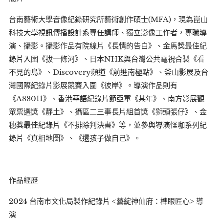
台南藝術大學音像紀錄研究所藝術創作碩士(MFA)，現為崑山
科技大學視訊傳播設計系專任講師、獨立影像工作者，專職導
演、攝影。攝影作品有院線片《長情的告白》、金馬獎最佳紀
錄片入圍《拔一條河》、日本NHK與台灣公共電視合製《看
不見的島》、Discovery頻道《前進南極點》、釜山影展及台
灣國際紀錄片影展競賽入圍《彼岸》。導演作品則有
《A88011》、香港華語紀錄片節亞軍《某年》、南方影展觀
眾票選獎《靜土》、攝區二三事長片組首獎《獅頭張仔》、金
穗獎最佳紀錄片《不排除判決書》等，並參與導演怪咖系列紀
錄片《真相地圖》、《還孩子做自己》。
作品經歷
2024 台南市文化局製作紀錄片 <藝綻神仙府：榫眼匠心> 導
演