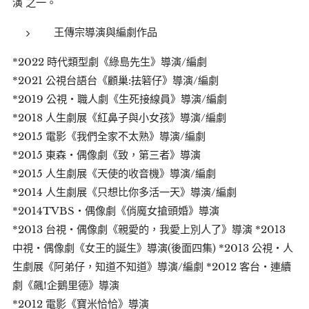
演 之一。
王傳宗導演與編劇作品
*2022 時代類型劇《綠島先生》導演/編劇
*2021 公視台語台《顧巢:抾箬仔》導演/編劇
*2019 公視・職人劇《生死接線員》導演/編劇
*2018 人生劇展《紅鼻子與小女孩》導演/編劇
*2015 電影《我們全家不太熟》導演/編劇
*2015 東森・偶像劇《致，第三者》導演
*2015 人生劇展《天使的收音機》導演/編劇
*2014 人生劇展《只想比你多活一天》導演/編劇
*2014TVBS・偶像劇《俏魔女搶頭婚》導演
*2013 台視・偶像劇《親愛的，我愛上別人了》導演 *2013
中視・偶像劇《女王的誕生》導演(後面四集) *2013 公視・人
生劇展《阿弟仔，知道不知道》導演/編劇 *2012 客台・連續
劇《飆!企鵝里德》導演
*2012 電影《寶米恰恰》導演