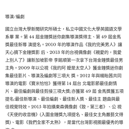
導演/編劇
國立台灣大學新聞研究所碩士，私立中國文化大學英國語文學
系畢 業。第 44 屆金鐘獎迷你劇集導演獎得主、第 49 屆金馬
獎最佳新導 演提名。2010 年的導演作品《我的完美男人》讓
天心摘下金鐘獎影 后、2013 年的台視偶像劇《親愛的，我愛
上別人了》讓新加坡影帝 李銘順第一次拿下台灣金鐘獎最佳男
主角。2009 年以公視《我的阿 嬤是太空人》獲金鐘獎迷你劇
集最佳影片、導演及編劇等三項大 獎。2012 年與楊貽茜共同
導演的電影《寶米恰恰》獲得第 14 屆台 北電影節最佳劇情
片、最佳編劇與最佳剪接三項大獎;亦獲第 49 屆 金馬獎獲五項
提名:最佳新導演、最佳編劇、最佳新人獎、最佳主 題曲與最
佳視覺特效。2015 年拍攝東森偶像劇《致，第三者》、公 視
《天使的收音機》(入圍金鐘獎九項提名、最佳女主角嚴藝文得
獎)、電影《我們全家不太熟》，是當代台灣影視圈最優秀的導