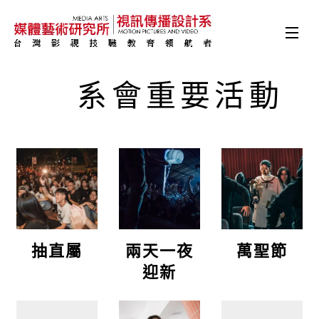
🎥系會重要活動
抽直屬
兩天一夜
萬聖節
迎新