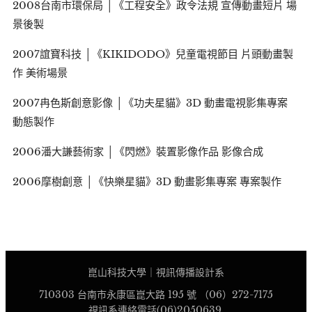
2008台南市環保局 │《工程安全》政令法規 宣傳動畫短片 場
景後製
2007誼寶科技 │《KIKIDODO》兒童電視節目 片頭動畫製
作 美術場景
2007冉色斯創意影像 │《功夫星貓》3D 動畫電視影集專案
動態製作
2006潘大謙藝術家 │《閃燃》裝置影像作品 影像合成
2006摩樹創意 │《快樂星貓》3D 動畫影集專案 專案製作
崑山科技大學｜視訊傳播設計系
710303 台南市永康區崑大路 195 號 （06）272-7175
視訊系連絡電話(06)2050639