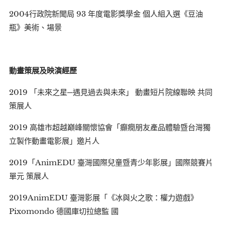
2004行政院新聞局 93 年度電影獎學金 個人組入選《豆油
瓶》美術、場景
動畫策展及映演經歷
2019 「未來之星─遇見過去與未來」 動畫短片院線聯映 共同
策展人
2019 高雄市超越巔峰關懷協會「癲癇朋友產品體驗暨台灣獨
立製作動畫電影展」邀片人
2019「AnimEDU 臺灣國際兒童暨青少年影展」國際競賽片
單元 策展人
2019AnimEDU 臺灣影展「《冰與火之歌：權力遊戲》
Pixomondo 德國庫切拉總監 國