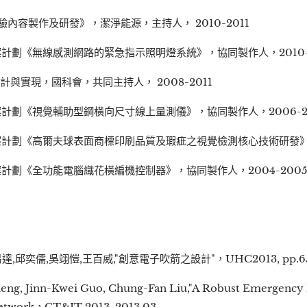
內容製作及研發》，潔淨能源，主持人， 2010-2011
劃《無線感測網路的緊急指示照明燈系統》，協同製作人，2010-2
與實現，國科會，共同主持人， 2008-2011
計劃《視覺輔助型鋼橫向尺寸線上量測儀》，協同製作人，2006-2
計劃《高爾夫球表面商標印刷品質及瑕疵之視覺檢測核心技術研發》，協
計劃《全功能電腦織花橫編機控制器》，協同製作人，2004-200
邱奕儒,吳翊愷,王百威,"創意電子吹箭之設計"，UHC2013, pp.65-6
heng, Jinn-Kwei Guo, Chung-Fan Liu,"A Robust Emergency 
Network，CT&IT 2013 ,2013.03