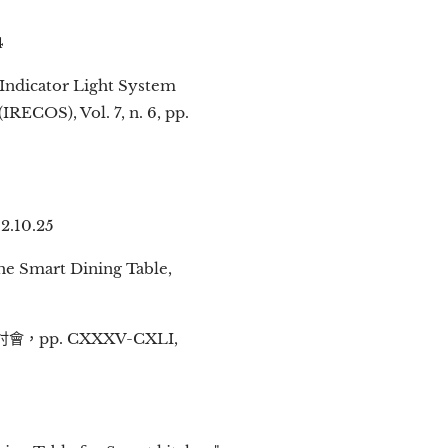
4
Indicator Light System
ECOS), Vol. 7, n. 6, pp.
10.25
e Smart Dining Table,
p. CXXXV-CXLI,