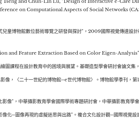
Tseng and Chun-Lin Lu, "Design of Interactive e-Care Din
nference on Computational Aspects of Social Networks (CA
式兒童博物館數位藝術導覽之研發與探討"，2009國際視覺傳達設
tion and Feature Extraction Based on Color Eigen-Analysi
圖課程在設計教育中的困境與展望。基礎造型學會研討會論文集，頁129
影像，〈二十一世紀的博物館─e世代博物館〉。博物館學季刊，第
影像"，中華攝影教育學會國際學術專題研討會，中華攝影教育學會，頁16
像化─圖像再現的虛擬迷思與出路"。複合文化設計觀─國際視覺設計學