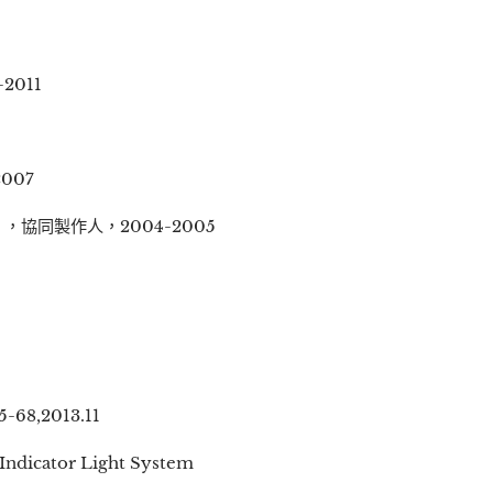
011
007
同製作人，2004-2005
5
8,2013.11
Indicator Light System