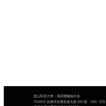
崑山科技大學｜視訊傳播設計系
710303 台南市永康區崑大路 195 號 （06）272-