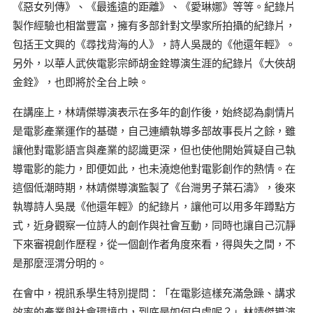
《惡女列傳》、《最遙遠的距離》、《愛琳娜》等等。紀錄片
製作經驗也相當豐富，擁有多部針對文學家所拍攝的紀錄片，
包括王文興的《尋找背海的人》，詩人吳晟的《他還年輕》。
另外，以華人武俠電影宗師胡金銓導演生涯的紀錄片《大俠胡
金銓》，也即將於全台上映。
在講座上，林靖傑導演表示在多年的創作後，始終認為劇情片
是電影產業運作的基礎，自己連續執導多部故事長片之餘，雖
讓他對電影語言與產業的認識更深，但也使他開始質疑自己執
導電影的能力，即便如此，也未澆熄他對電影創作的熱情。在
這個低潮時期，林靖傑導演監製了《台灣男子葉石濤》，後來
執導詩人吳晟《他還年輕》的紀錄片，讓他可以用多年蹲點方
式，近身觀察一位詩人的創作與社會互動，同時也讓自己沉靜
下來審視創作歷程，從一個創作者角度來看，得與失之間，不
是那麼涇渭分明的。
在會中，視訊系學生特別提問：「在電影這樣充滿急躁、講求
效率的產業與社會環境中，到底是如何自處呢？」林靖傑導演