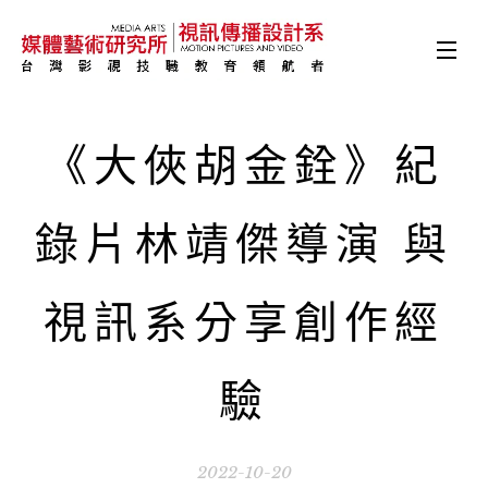
《大俠胡金銓》紀
錄片林靖傑導演 與
視訊系分享創作經
驗
2022-10-20