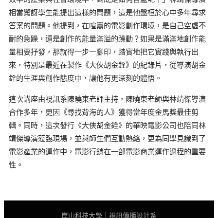
相當驚訝學生能提出這樣的問題，這是他盤桓於心中多年尋求
答案的問題。他提到，在喧囂的電影創作環境，是自己空虛不
耐的急躁，還是創作的能量滿溢的躁動？如果是滿滿地創作能
量相要抒發，那就得一步一腳印，踏實地把它實踐與執行出
來，特別是最近在製作《大俠胡金銓》的紀錄片，從導演胡金
銓的生涯與創作態度中，讓他有更深刻的體悟。
這次講座由視訊系陳曉東老師主持，陳曉東老師與林靖傑導演
合作多年，更因《尋找背海的人》獲得當年度金馬獎最佳剪
輯。同時，這次發行《大俠胡金銓》的華映電影公司也陪同林
靖傑導演蒞臨現場，並與師生們互動熱絡，更為同學見識到了
電影產業的運作中，電影行銷在一部電影商業運作過程的重要
性。
崑山科技大學｜視訊傳播設計系