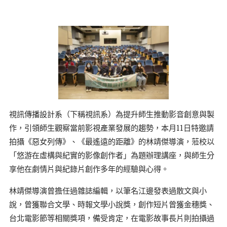
視訊傳播設計系（下稱視訊系）為提升師生推動影音創意與製
作，引領師生觀察當前影視產業發展的趨勢，本月11日特邀請
拍攝《惡女列傳》、《最遙遠的距離》的林靖傑導演，蒞校以
「悠游在虛構與紀實的影像創作者」為題辦理講座，與師生分
享他在劇情片與紀錄片創作多年的經驗與心得。
林靖傑導演曾擔任過雜誌編輯，以筆名江邊發表過散文與小
說，曾獲聯合文學、時報文學小說獎，創作短片曾獲金穗獎、
台北電影節等相關獎項，備受肯定，在電影故事長片則拍攝過