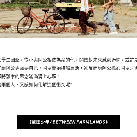
三學生國聖，從小與阿公相依為命的他，開始對未來感到迷惘，或許
了讓阿公更需要自己，國聖開始接觸農活，卻反而讓阿公擔心國聖之
即將離家的思念滿滿湧上心頭。
兩個人，又該如何化解這個衝突呢?
《犁田少年/𝘉𝘌𝘛𝘞𝘌𝘌𝘕 𝘍𝘈𝘙𝘔𝘓𝘈𝘕𝘋𝘚》