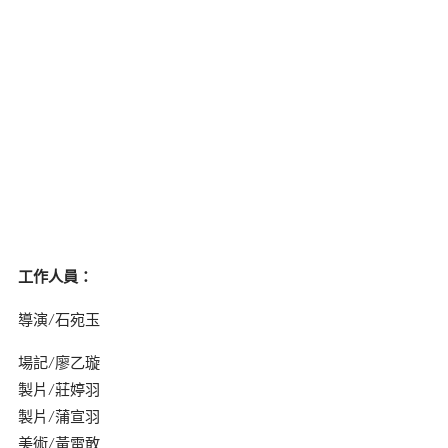
工作人員：
導演/石宛玉
場記/廖乙璇
製片/莊婷羽
製片/蒲宣羽
美術/黃雷敢