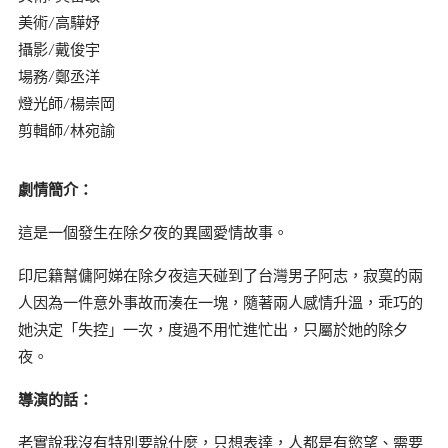
美術/高驊妤
攝影/戴俊宇
場務/鄭丞洋
燈光師/楊崇岡
剪輯師/林宛諭
劇情簡介：
這是一個發生在除夕夜的異國愛情故事。
印尼籍幫傭阿娣在除夕夜這天碰到了台灣男子阿志，寂寞的兩
人因為一件意外事故而湊在一塊，隨著兩人感情升溫，乖巧的
她決定「失控」一次，度過不用忙進忙出，只屬於她的除夕
夜。
導演的話：
老實說我沒有特別要說什麼，只想表達，人都是有慾望、需要