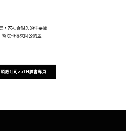
晨，家裡養很久的牛要被
，醫院也傳來阿公的噩
頂級吐司20TH臉書專頁