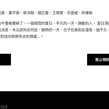
牧宸、蕭芊瑜、蔡沛融、顏芷蕾、王婷雯、宗達威、許峰銘
的牛要被賣掉了，一個很悶的夏日，平凡的一天，躁動的人。 夏日淸
的消息，木瓜該何去何從，躁熱的一天，日子也是如此漫長，過不久
面對這份即將失去的情感...。
崑山視訊
7175