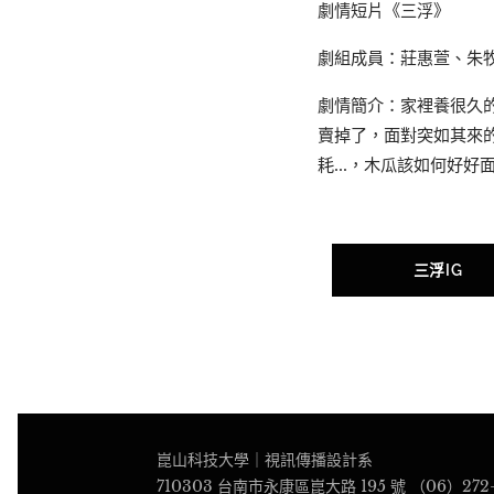
劇情短片《三浮》
劇組成員：莊惠萱、朱
劇情簡介：家裡養很久
賣掉了，面對突如其來
耗...，木瓜該如何好好
三浮IG
崑山科技大學｜視訊傳播設計系
710303 台南市永康區崑大路 195 號 （06）272-