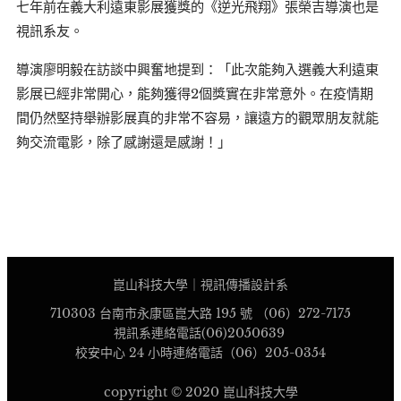
七年前在義大利遠東影展獲獎的《逆光飛翔》張榮吉導演也是
視訊系友。
導演廖明毅在訪談中興奮地提到：「此次能夠入選義大利遠東
影展已經非常開心，能夠獲得2個獎實在非常意外。在疫情期
間仍然堅持舉辦影展真的非常不容易，讓遠方的觀眾朋友就能
夠交流電影，除了感謝還是感謝！」
崑山科技大學｜視訊傳播設計系
710303 台南市永康區崑大路 195 號 （06）272-7175
視訊系連絡電話(06)2050639
校安中心 24 小時連絡電話（06）205-0354
copyright © 2020 崑山科技大學