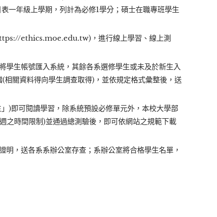
目表一年級上學期，列計為必修1學分；碩士在職專班學生
/ethics.moe.edu.tw)，進行線上學習、線上測
將學生帳號匯入系統，其餘各系選修學生或未及於新生入
l檔(相關資料得向學生調查取得)，並依規定格式彙整後，送
生」)即可閱讀學習，除系統預設必修單元外，本校大學部
8週之時間限制)並通過總測驗後，即可依網站之規範下載
證明，送各系系辦公室存查；系辦公室將合格學生名單，