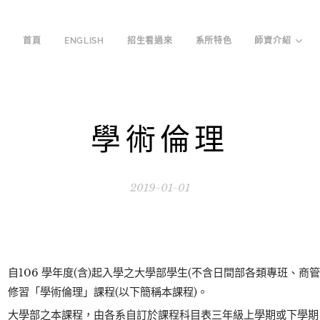
首頁
ENGLISH
招生看過來
系所特色
師資介紹
學術倫理
2019-01-01
自106 學年度(含)起入學之大學部學生(不含日間部各類專班、商
修習「學術倫理」課程(以下簡稱本課程)。
大學部之本課程，由各系自訂於課程科目表三年級上學期或下學期，