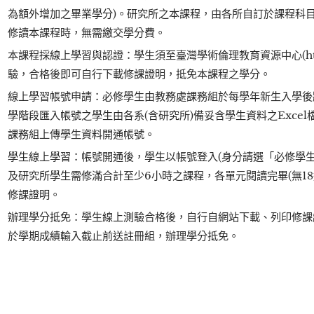
為額外增加之畢業學分)。研究所之本課程，由各所自訂於課程科
修讀本課程時，無需繳交學分費。
本課程採線上學習與認證：學生須至臺灣學術倫理教育資源中心(https:/
驗，合格後即可自行下載修課證明，抵免本課程之學分。
線上學習帳號申請：必修學生由教務處課務組於每學年新生入學後
學階段匯入帳號之學生由各系(含研究所)備妥含學生資料之Exce
課務組上傳學生資料開通帳號。
學生線上學習：帳號開通後，學生以帳號登入(身分請選「必修學
及研究所學生需修滿合計至少6小時之課程，各單元閱讀完畢(無1
修課證明。
辦理學分抵免：學生線上測驗合格後，自行自網站下載、列印修課
於學期成績輸入截止前送註冊組，辦理學分抵免。