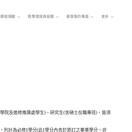
課程規劃
教學環境與設備
畢業製作專區
更多
管學院及進修推廣處學生)、研究生(含碩士在職專班)，皆須
列計為必修1學分(此1學分內含於原訂之畢業學分，非