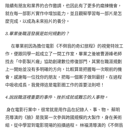
陸續有朋友和業界的合作邀請，也因此有了更多的磨練機會，
就在每一部影片實作中增加能力，並且觀察學習每一部片是怎
麼完成，以成為未來拍片的養分。
3.畢業後職涯發展是如何規劃的？
在畢業前因為擔任電影《不倒翁的奇幻旅程》的視覺特效工
作，便跟同學一起成立了一間工作室，畢業之後被曹源峰老師
找去「中影製片廠」協助創建數位修復部門，其實在職涯規劃
上一開始並沒有多明確的方向，比較算是把握每一次眼前的機
會，感謝每一位找你的朋友，把每一個案子做到最好，在過程
中吸收成長，我覺得這是電影圈工作的首要法則吧！
4.說說職涯裡重要的事件、挫折成就或難忘的人事物。
身在電影行業中，很常就是用作品在記錄人、事、物。 蔡明
亮導演的《臉》是我第一次參與跨國規模的大製作，身在美術
組，從中學習到電影現場的拍攝過程。 林福清導演的《不倒翁