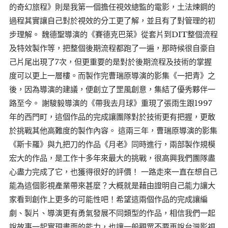
的奇幻旅程》則是我第一個擔任視效總監的電影，土法煉鋼的
過程其實讓自己對於視效的分工更了解，並且有了對管理的初
步理解。 魏德聖導演的《賽德克巴萊》從套片到DIT整個流程
及特效製作等，把整個後期流程都跑了一遍，那時候很自豪自
己片尾出現了7次，但更重要的是對於後期流程及技術的掌握
度可以更上一層樓。而製作完曹瑞原導演的影集《一把青》之
後，因為導演的建議，便創立了罡風創意，集結了優秀夥伴一
路至今。 謝駿毅導演的《帶我去月球》重現了張雨生跟1997
年的西門町，這個作品的完成讓團隊對於技術更有把握，更敢
於挑戰其他高難度的製作內容。 這兩三年，曹瑞原導演的影集
《斯卡羅》與九把刀的作品《月老》同時進行，兩部製作規模
宏大的作品，是工作十多年來最大的挑戰，很高興我們團隊盡
心盡力完成了它，也獲得很好的評價！ 一路走來一直在想自己
能為這個影視產業帶來甚麼？大概就是藉由證明自己能力讓大
家看到創作上更多的可能性吧！希望這兩個作品的完成讓編
劇、製片、導演更有勇氣發展不同類型的作品，相信我們一起
說故事一起實現畫面的能力，也讓一般觀眾不要再說台灣影視