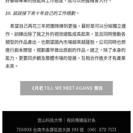
好基礎專業的技能與工作態度，就可以把握機會入行。
10. 談談接下來十年自己的工作規劃。
希望自己再花三年把團隊練到更強，最好是可以分組獨立運
作，訓練出除了我之外的視效總監成長起來，並且同時推動各
類型的作品產出，也期望國內市場越來越蓬勃，公司同時也想
進行劇本開發，規劃盡早做出原創的作品。總之，除了本身的
能力，更要同步顧及整體市場的發展，互相合作進步才有產業
未來。
《月老 TILL WE MEET AGAIN》預告
崑山科技大學｜視訊傳播設計系
710303 台南市永康區崑大路 195 號 （06）272-7175