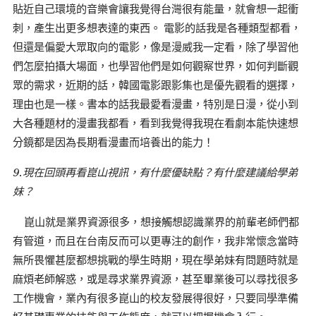
貼近自己環境的音樂會讓我覺得台灣很有能量，就會想一起衝
刺，產生出更多想表達的東西。 電影的話我是各種類型都看，
但還是偏愛大眾取向的電影，像是漫威我一定看，除了學習他
們怎麼拍攝大場面，也學習他們是如何觀察世界，如何判斷觀
眾的需求，近期的話，韓國電影跟影集也是優先觀看的選擇，
理由也是一樣。書本的話我最愛看漫畫，特別是日漫，從小到
大各種題材的漫畫我都看，看到我覺得我現在看劇本能快速想
分鏡都是因為長期看漫畫而培養出的能力！
9.現在回頭再看崑山視訊，有什麼優缺點？有什麼建議給學弟
妹？
崑山就是業界資源很多，想接觸想認識業界的前輩老師們都
有管道，而且在台南反而可以更專注的創作，我非常懷念當時
無所畏懼甚麼都想挑戰的學生時期，現在學弟妹有問題時就是
麻煩老師解惑，或是尋求業界資源，甚至畢業後可以尋找很多
工作機會，業內有很多崑山的校友發展得很好，只要同學準備