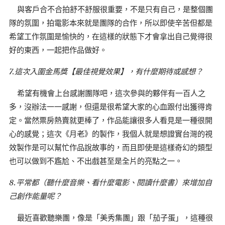
與客戶合不合拍舒不舒服很重要，不是只有自己，是整個團
隊的氛圍，拍電影本來就是團隊的合作，所以即使辛苦但都是
希望工作氛圍是愉快的，在這樣的狀態下才會拿出自己覺得很
好的東西，一起把作品做好。
7.這次入圍金馬獎【最佳視覺效果】，有什麼期待或感想？
希望有機會上台感謝團隊吧，這次參與的夥伴有一百人之
多，沒辦法一一感謝，但還是很希望大家的心血跟付出獲得肯
定。當然票房熱賣就更棒了，作品能讓很多人看見是一種很開
心的感覺；這次《月老》的製作，我個人就是想證實台灣的視
效製作是可以幫忙作品說故事的，而且即使是這樣奇幻的類型
也可以做到不尷尬、不出戲甚至是全片的亮點之一。
8.平常都（聽什麼音樂、看什麼電影、閱讀什麼書）來增加自
己創作能量呢？
最近喜歡聽樂團，像是「美秀集團」跟「茄子蛋」，這種很