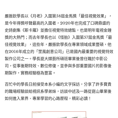
嚴振欽學長以《月老》入圍第58屆金馬獎「最佳視覺效果」，
是今年得獎呼聲最高的入圍者，2020年也完成了口碑鼎盛的
史詩劇集《斯卡羅》並擔任視覺特效總監，也是明年電視金鐘
獎的大熱門；而去年學長也以《怪胎》入圍第57屆金馬獎「最
佳視覺效果」，這些年，嚴振欽學長在專業領域成果豐碩，他
在2016年成立的「罡風創意公司」已是國內最重要的視覺特效
製作公司之一。學長崑大媒藝所碩班畢業後曾任職於中影公
司，從事後期特效、數位修復，並參與多部重要國片的影像後
期製作，實務經驗極為豐富。
百忙中的學長日前接受本系小編的文字採訪，分享了許多寶貴
的職場經驗談給視訊系學弟妹，訪談中述及一路從崑山畢業後
如何進入業界、專業學習的心路歷程，精彩必讀！