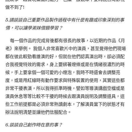
做不到了!
5.請談談自己重要作品製作過程中有什麼有趣或印象深刻的事
情，可以讓學弟妹借鏡學習？
每一個作品的完成背後都有很長的故事，以近期的作品《月
老》來舉例。 我個人非常喜歡片中的演員，甚至覺得他們現場
都在彼此較勁看誰演的好，但就在他們認真演出時，卻必須配
合我視覺特效的需求，身上要綁著燈條或是在情緒很濃烈的時
候，手上要拿個一個可愛的小燈泡，我時不時還會去調整亮
度，或是甩紅線時有動作要求與特殊裝置的使用，其實這些都
非常干擾表演，所以我得抓準時機，譬如等導演講戲空檔或是
演員休息等等比較不干擾的時候去跟演員說明及調整道具，這
些工作前提都是必須非常熟讀劇本，了解演員當下的狀態才有
辦法說明清楚並讓他們信服配合。
6.談談自己創作時在意的事？