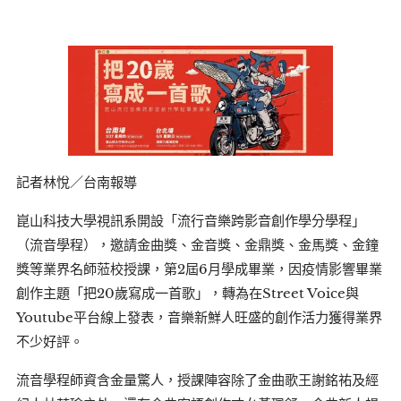
記者林悅／台南報導
崑山科技大學視訊系開設「流行音樂跨影音創作學分學程」
（流音學程），邀請金曲獎、金音獎、金鼎獎、金馬獎、金鐘
獎等業界名師蒞校授課，第2屆6月學成畢業，因疫情影響畢業
創作主題「把20歲寫成一首歌」，轉為在Street Voice與
Youtube平台線上發表，音樂新鮮人旺盛的創作活力獲得業界
不少好評。
流音學程師資含金量驚人，授課陣容除了金曲歌王謝銘祐及經