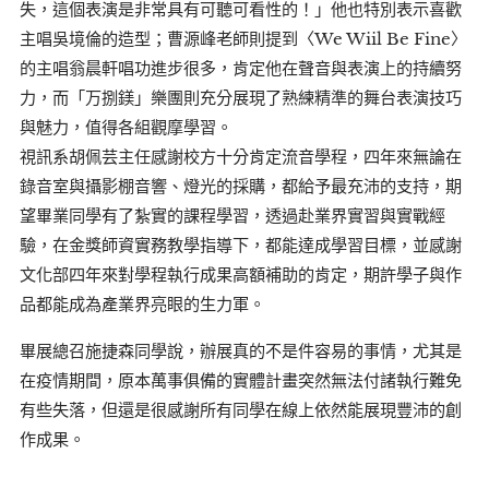
失，這個表演是非常具有可聽可看性的！」他也特別表示喜歡
主唱吳境倫的造型；曹源峰老師則提到〈We Wiil Be Fine〉
的主唱翁晨軒唱功進步很多，肯定他在聲音與表演上的持續努
力，而「万捌鎂」樂團則充分展現了熟練精準的舞台表演技巧
與魅力，值得各組觀摩學習。
視訊系胡佩芸主任感謝校方十分肯定流音學程，四年來無論在
錄音室與攝影棚音響、燈光的採購，都給予最充沛的支持，期
望畢業同學有了紮實的課程學習，透過赴業界實習與實戰經
驗，在金獎師資實務教學指導下，都能達成學習目標，並感謝
文化部四年來對學程執行成果高額補助的肯定，期許學子與作
品都能成為產業界亮眼的生力軍。
畢展總召施捷森同學說，辦展真的不是件容易的事情，尤其是
在疫情期間，原本萬事俱備的實體計畫突然無法付諸執行難免
有些失落，但還是很感謝所有同學在線上依然能展現豐沛的創
作成果。