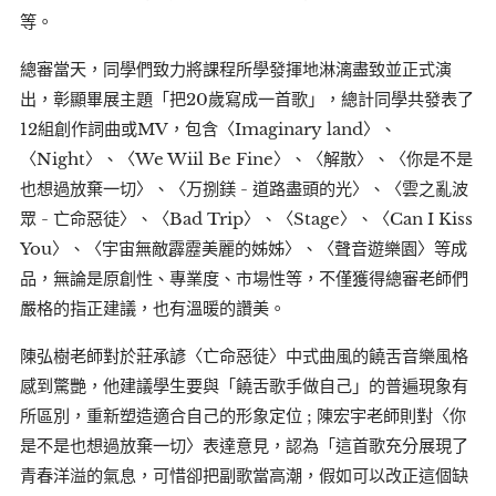
等。
總審當天，同學們致力將課程所學發揮地淋漓盡致並正式演
出，彰顯畢展主題「把20歲寫成一首歌」，總計同學共發表了
12組創作詞曲或MV，包含〈Imaginary land〉、
〈Night〉、〈We Wiil Be Fine〉、〈解散〉、〈你是不是
也想過放棄一切〉、〈万捌鎂 - 道路盡頭的光〉、〈雲之亂波
眾 - 亡命惡徒〉、〈Bad Trip〉、〈Stage〉、〈Can I Kiss
You〉、〈宇宙無敵霹靂美麗的姊姊〉、〈聲音遊樂園〉等成
品，無論是原創性、專業度、市場性等，不僅獲得總審老師們
嚴格的指正建議，也有溫暖的讚美。
陳弘樹老師對於莊承諺〈亡命惡徒〉中式曲風的饒舌音樂風格
感到驚艷，他建議學生要與「饒舌歌手做自己」的普遍現象有
所區別，重新塑造適合自己的形象定位 ; 陳宏宇老師則對〈你
是不是也想過放棄一切〉表達意見，認為「這首歌充分展現了
青春洋溢的氣息，可惜卻把副歌當高潮，假如可以改正這個缺