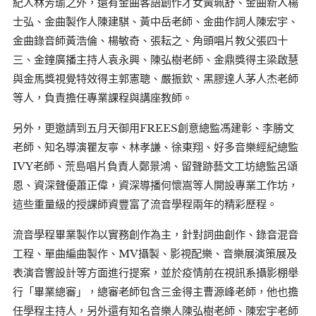
紀人林芳瑜之外，還有金曲客語創作才女黃珮舒、金曲新人楊
士弘、金曲製作人陳建騏、黃中岳老師、金曲作詞人陳宏宇、
金曲錄音師黃浩倫、楊敏奇、張耘之、角頭唱片教父張四十
三、金鐘廣播主持人袁永興、陳弘樹老師、金鼎獎得主梁啟慧
與金馬獎視覺特效得主郭憲聰、嚴振欽、黑膠達人茅人杰老師
等人，負責擔任專業課程與講座教師。
另外，更邀請到五月天御用FREES創意總監馮建彰、李勝文
老師、知名導演瞿友寧、林孝謙、徐東翔、好多音樂經紀總監
IVY老師、荒島唱片負責人鄭景鴻、留聲跡藝文工坊總監呂頌
恩、資深聲優蕭正偉，資深導播何懷嵩等人開設專業工作坊，
這些重量級的授課師資豐富了流音學程兩年的精彩歷程。
流音學程畢業製作以實務創作為主，針對詞曲創作、錄音混音
工程、單曲編曲製作、MV攝製、影視配樂、音樂展演策展及
表演音響設計等方面進行提案，並於疫情前在視訊系攝影棚舉
行「畢業總審」，總審老師包含三金得主曹源峰老師，他也擔
任學程主持人，另外還有知名音樂人陳弘樹老師、陳宏宇老師