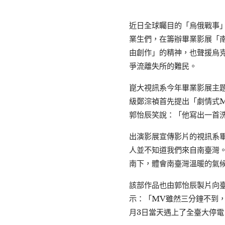
近日全球矚目的「烏俄戰事
業生們，在籌辦畢業影展「
由創作」的精神，也聲援烏
爭流離失所的難民。
崑大視訊系今年畢業影展主
級鄭淙禎首先提出「劇情式
郭怡辰笑說：「他寫出一首
出演影展宣傳影片的視訊系
人並不知道我們來自南臺灣
南下，體會南臺灣溫暖的氣
該部作品也由郭怡辰製片向
示：「MV雖然三分鐘不到
月3日當天遇上了全臺大停