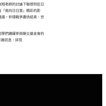
東翔老師的討論下聯想到近日
有『南向日日里』精彩的影
飄揚，祈禱戰爭盡快結束、世
同學們踴躍參與賑災基金會的
影展訊息，詳見