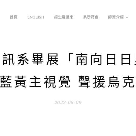
首頁
ENGLISH
招生看過來
系所特色
師資介紹
視訊系畢展「南向日日
藍黃主視覺 聲援烏
2022-03-09