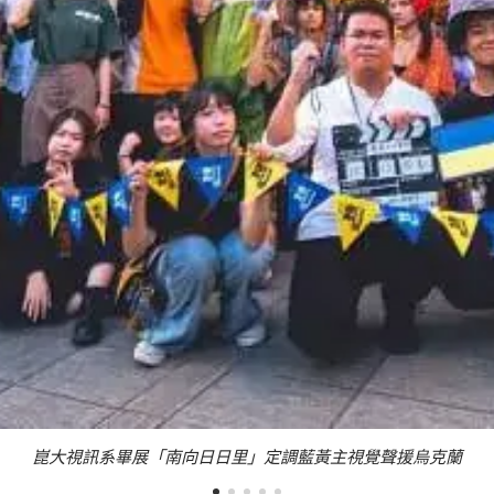
崑大視訊系畢展「南向日日里」定調藍黃主視覺聲援烏克蘭