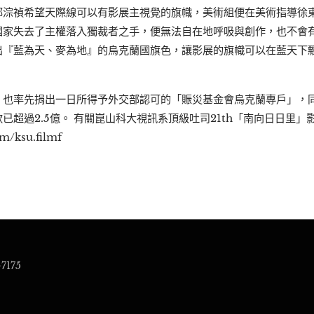
鄭淙禎希望天際線可以有影展主視覺的旗幟，美術組便在美術指導徐
國家失去了主權落入獨裁者之手，便無法自在地呼吸與創作，也不會
出『藍為天、麥為地』的烏克蘭國旗色，讓影展的旗幟可以在藍天下
，也率先捐出一日所得予外交部認可的「賑災基金會烏克蘭專戶」，
已超過2.5億。 有關崑山科大視訊系頂級吐司21th「南向日日里」
m/ksu.filmf
7175