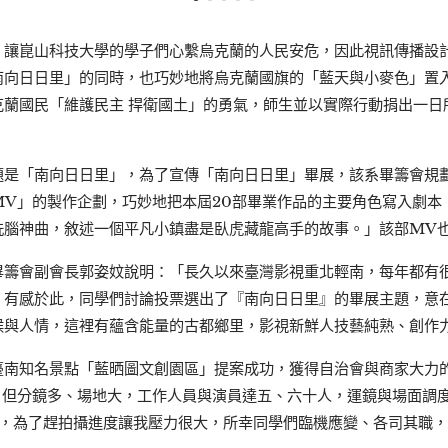
」讓崑山科技大學的學子們心繫烏克蘭的人民安危，因此視訊傳播設
南向日日里」的同時，也巧妙地將烏克蘭國旗的「藍天與小麥色」置
克蘭國民「維護民主 捍衛國土」的勇氣，師生並以實際行動捐出一日
題是「南向日日里」，為了宣傳「南向日日里」畢展，該系畢籌會規
MV」的製作企劃，巧妙地把本屆20部畢業作品的主要角色寫入劇本
洗腦神曲，敘述一個平凡小鎮盡是臥虎藏龍高手的故事。」該部MV
畢籌會副會長郭姿妏說明：「長久以來臺灣影視重北輕南，每年都有
。有感於此，同學們討論投票選出了『南向日日里』的畢展主題，意
候與人情，這裡有蘊含能量的古都鄉里，影視新鮮人技藝純熟、創作
臺南知名景點「藍晒圖文創園區」提案成功，獲得自治會與商家大力
，但分鏡多、場地大，工作人員與演員達五、六十人，運鏡與場面調度
電，為了趕拍攝進度讓我壓力很大，所幸同學們臨機應變、各司其職