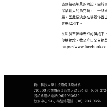
談到拍攝場景的陳設，由於
深陷戰火的烏克蘭，「一旦
展，因此便決定在場景佈置
界得以和平。」
在監製曹源峰老師的倡議下
便捷捐款，截至昨日全台捐款
https://www.facebook.co
崑山科技大學｜視訊傳播設計系
710303 台南市永康區崑大路 195 號 （06）272-
視訊系連絡電話(06)2050639
校安中心 24 小時連絡電話（06）205-0354