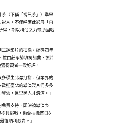
計系（下稱「視訊系」）準畢
入影片，不僅呼應此影展「自
所得，期以棉薄之力幫助因戰
劃主題影片的拍攝，編導四年
，並由莊承諺填詞譜曲，製片
也獲得觀者一致好評。
很多學生北漂打拼，但業界的
在歡迎臺北的導演製片們多多
力豐沛，且里民人才濟濟。」
的免費支持，鄭淙禎導演表
極具挑戰，偏偏拍攝首日3
，最後順利殺青。」