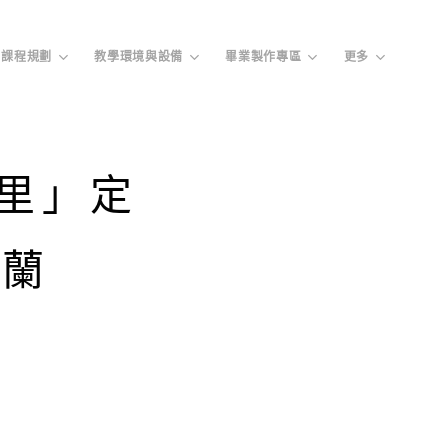
課程規劃
教學環境與設備
畢業製作專區
更多
里」定
克蘭