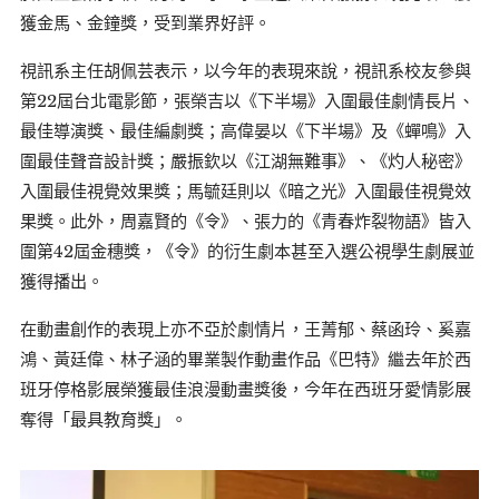
獲金馬、金鐘獎，受到業界好評。
視訊系主任胡佩芸表示，以今年的表現來說，視訊系校友參與
第22屆台北電影節，張榮吉以《下半場》入圍最佳劇情長片、
最佳導演獎、最佳編劇獎；高偉晏以《下半場》及《蟬鳴》入
圍最佳聲音設計獎；嚴振欽以《江湖無難事》、《灼人秘密》
入圍最佳視覺效果獎；馬毓廷則以《暗之光》入圍最佳視覺效
果獎。此外，周嘉賢的《令》、張力的《青春炸裂物語》皆入
圍第42屆金穗獎，《令》的衍生劇本甚至入選公視學生劇展並
獲得播出。
在動畫創作的表現上亦不亞於劇情片，王菁郁、蔡函玲、奚嘉
鴻、黃廷偉、林子涵的畢業製作動畫作品《巴特》繼去年於西
班牙停格影展榮獲最佳浪漫動畫獎後，今年在西班牙愛情影展
奪得「最具教育獎」。