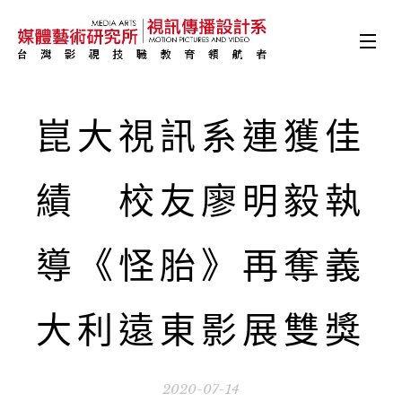
崑大視訊系連獲佳
績 校友廖明毅執
導《怪胎》再奪義
大利遠東影展雙獎
2020-07-14