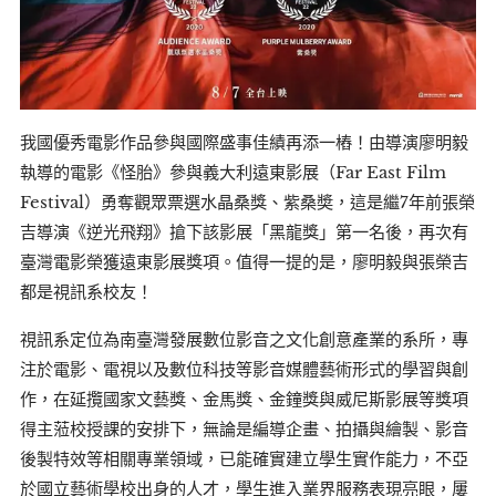
我國優秀電影作品參與國際盛事佳績再添一樁！由導演廖明毅
執導的電影《怪胎》參與義大利遠東影展（Far East Film
Festival）勇奪觀眾票選水晶桑獎、紫桑奬，這是繼7年前張榮
吉導演《逆光飛翔》搶下該影展「黑龍獎」第一名後，再次有
臺灣電影榮獲遠東影展獎項。值得一提的是，廖明毅與張榮吉
都是視訊系校友！
視訊系定位為南臺灣發展數位影音之文化創意產業的系所，專
注於電影、電視以及數位科技等影音媒體藝術形式的學習與創
作，在延攬國家文藝獎、金馬獎、金鐘獎與威尼斯影展等獎項
得主蒞校授課的安排下，無論是編導企畫、拍攝與繪製、影音
後製特效等相關專業領域，已能確實建立學生實作能力，不亞
於國立藝術學校出身的人才，學生進入業界服務表現亮眼，屢