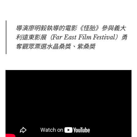
導演廖明毅執導的電影《怪胎》參與義大
利遠東影展（Far East Film Festival）勇
奪觀眾票選水晶桑獎、紫桑奬