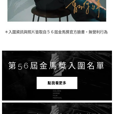
＊入圍資訊與照片皆取自５６屆金馬獎官方臉書，無營利行為
第56屆金馬獎入圍名單
點我看更多