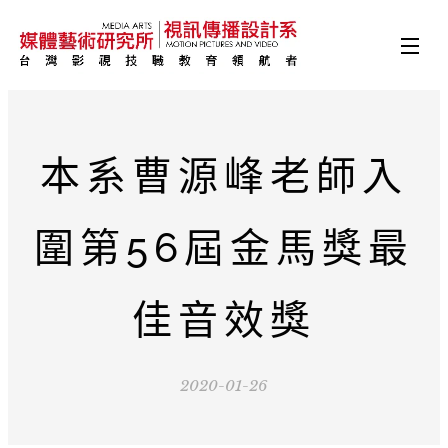
本系曹源峰老師入
圍第56屆金馬獎最
佳音效獎
2020-01-26