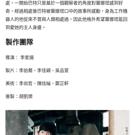
處，一開始巴特只是基於一個觀察者的角度對蕾娜塔感到好
奇，經過相處後巴特被蕾娜塔口中的故事所感動，身為工作機
器人的他從來不曾與人類相處過，因此他格外希望蕾娜塔能回
到愛她的主人身邊。
製作團隊
導演： 李家揚
製片：李詒蕎、李佳穎、吳品萱
美術：李尚哲、陳炫綸、鄭芷軒
後製：胡凱傑