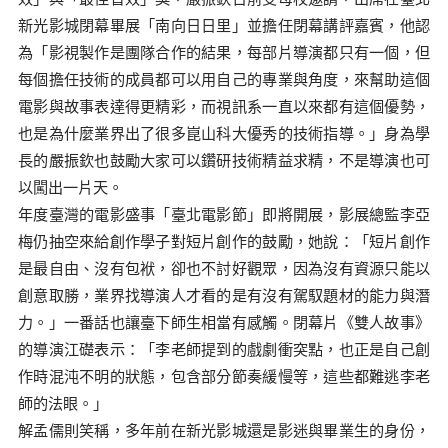
新光影城閉幕畢展「南向日日里」並擔任閉幕講評嘉賓，他認
為「影視製作是團隊合作的結果，每部片導演都只有一個，但
每個擔任技術的成員都可以用自己的專業與角度，來幫助這個
電影與故事表達得更精彩，而視訊系一直以來都有這個優勢，
也是為什麼業界出了很多崑山科大優秀的技術指導。」身為學
長的嚴振欽也鼓勵大家可以鑽研技術精益求精，不是導演也可
以闖出一片天。
年度臺灣的電影盛事「臺北電影節」即將開展，影展總監李亞
梅仍抽空來給創作學子對短片創作的鼓勵，她說：「短片創作
是最自由、沒有包袱，卻也不討好觀眾，因為沒有資源只能以
創意取勝，業界找導演人才看的是有沒有駕馭題材的能力與潛
力。」一番話也讓臺下師生相當有感觸。閉幕片《雙人故事》
的導演江礎表示：「李老師提到的戲劇衝突點，也正是自己創
作時混沌不明的狀態，包含部分節奏緩慢等，這些都難逃李老
師的法眼。」
解孟儒則笑稱，多年前在新光影城還是影迷與畢業生的身份，