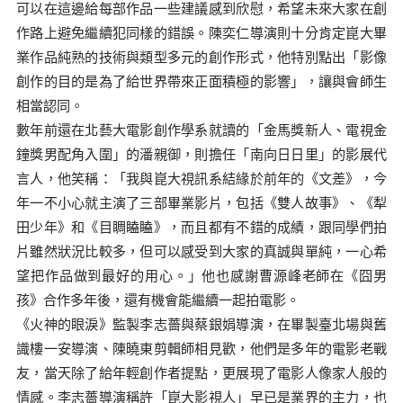
可以在這邊給每部作品一些建議感到欣慰，希望未來大家在創
作路上避免繼續犯同樣的錯誤。陳奕仁導演則十分肯定崑大畢
業作品純熟的技術與類型多元的創作形式，他特別點出「影像
創作的目的是為了給世界帶來正面積極的影響」，讓與會師生
相當認同。
數年前還在北藝大電影創作學系就讀的「金馬獎新人、電視金
鐘獎男配角入圍」的潘親御，則擔任「南向日日里」的影展代
言人，他笑稱：「我與崑大視訊系結緣於前年的《文差》，今
年一不小心就主演了三部畢業影片，包括《雙人故事》、《犁
田少年》和《目睭瞌瞌》，而且都有不錯的成績，跟同學們拍
片雖然狀況比較多，但可以感受到大家的真誠與單純，一心希
望把作品做到最好的用心。」他也感謝曹源峰老師在《囧男
孩》合作多年後，還有機會能繼續一起拍電影。
《火神的眼淚》監製李志薔與蔡銀娟導演，在畢製臺北場與舊
識樓一安導演、陳曉東剪輯師相見歡，他們是多年的電影老戰
友，當天除了給年輕創作者提點，更展現了電影人像家人般的
情感。李志薔導演稱許「崑大影視人」早已是業界的主力，也