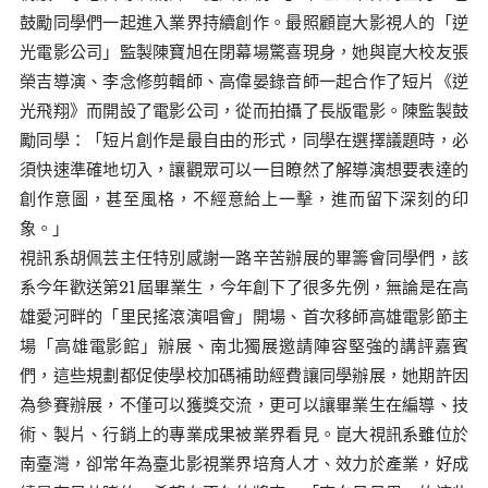
鼓勵同學們一起進入業界持續創作。最照顧崑大影視人的「逆
光電影公司」監製陳寶旭在閉幕場驚喜現身，她與崑大校友張
榮吉導演、李念修剪輯師、高偉晏錄音師一起合作了短片《逆
光飛翔》而開設了電影公司，從而拍攝了長版電影。陳監製鼓
勵同學：「短片創作是最自由的形式，同學在選擇議題時，必
須快速準確地切入，讓觀眾可以一目瞭然了解導演想要表達的
創作意圖，甚至風格，不經意給上一擊，進而留下深刻的印
象。」
視訊系胡佩芸主任特別感謝一路辛苦辦展的畢籌會同學們，該
系今年歡送第21屆畢業生，今年創下了很多先例，無論是在高
雄愛河畔的「里民搖滾演唱會」開場、首次移師高雄電影節主
場「高雄電影館」辦展、南北獨展邀請陣容堅強的講評嘉賓
們，這些規劃都促使學校加碼補助經費讓同學辦展，她期許因
為參賽辦展，不僅可以獲獎交流，更可以讓畢業生在編導、技
術、製片、行銷上的專業成果被業界看見。崑大視訊系雖位於
南臺灣，卻常年為臺北影視業界培育人才、效力於產業，好成