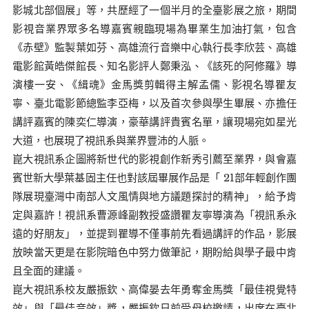
影城北部個展」等，共歷經了一個半月的全臺影展之旅，期間
影視音業界眾多名導嘉賓親臨現場為畢業生加油打氣，包含
《赤壁》監製葉如芬、高雄流行音樂中心執行長李欣芸、高雄
電影館黃皓傑館長、知名影評人鄭秉泓、《該死的阿修羅》導
演樓一安、《緝魂》金馬獎剪輯得主解孟儒、影視名導瞿友
寧、臺北電影節總監李亞梅，以及首次參與學生畢展、亦擔任
講評嘉賓的陳奕仁導演，豪華講評貴賓名單，讓現場宛如星光
大道，也展現了視訊系與業界豐沛的人脈。
崑大視訊系企圖將新世代的影視創作新秀引薦至業界，與會嘉
賓世新大學葉基固主任也對該屆畢展作品是「 21部年輕創作團
隊展現臺灣中南部人文風情與地方議題探討的精神」，給予肯
定與嘉許！視訊系曹源峰副教授盛讚瞿友寧導演為「視訊系永
遠的好朋友」，並提到瞿導不僅事前先看過講評的作品，影展
放映當天更是在影院暗色中努力做筆記，期盼給與學子最中肯
且全面的建議。
崑大視訊系校友嚴振欽、高偉晏去年勇奪金馬獎「最佳視覺特
效」與「最佳音效」獎，嚴振欽日前受母校邀請，出席在臺北