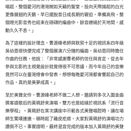
唱起，整個愛河的港灣婉如天籟的聖堂，投向天際揚起的白光
更像展翅的天鵝，早已擺脫昔日成長期的窘迫，準備高飛，整
個燈光影音秀也結束在磅礴的編曲中，餘音繚繞於天地間，感
動久久不息。」
為了這樣的設計理念，曹源峰老師與默契十足的視訊系四年級
吳幼恩很快便完成了整個展演六分鐘的編曲，吳幼恩同時擔任
作曲的任務，他說：「非常感謝曹老師的信任與肯定，從去年
參與北影的主視覺設計就覺得很不可思議，而今年自己的音樂
竟然可以在臺灣燈會中發表，想想每晚愛河灣都會響起自己的
作品，真的是美夢成真。」
至於美聲女伶，曹源峰老師不做二人想，邀請到多次入圍金曲
獎客語歌后的黃珮舒來演唱，雙方也是結緣於視訊系「流行音
樂學程」。黃珮舒在某次講座中示範各式美聲唱腔時，讓在場
師生驚嘆連連、頓時起了雞皮疙瘩，大家對黃珮舒的演唱功力
讚佩不已。事實證明，最終混音完成的版本加入黃珮舒的美聲