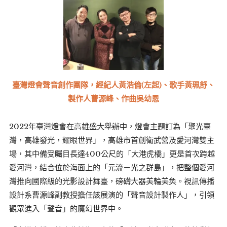
臺灣燈會聲音創作團隊，經紀人黃浩倫(左起)、歌手黃珮舒、
製作人曹源峰、作曲吳幼恩
2022年臺灣燈會在高雄盛大舉辦中，燈會主題訂為「聚光臺
灣，高雄發光，耀眼世界」，高雄市首創衛武營及愛河灣雙主
場，其中備受矚目長達400公尺的「大港虎橋」更是首次跨越
愛河灣，結合位於海面上的「元流－光之群島」，把整個愛河
灣推向國際級的光影設計舞臺，磅礴大器美輪美奐。視訊傳播
設計系曹源峰副教授擔任該展演的「聲音設計製作人」，引領
觀眾進入「聲音」的魔幻世界中。