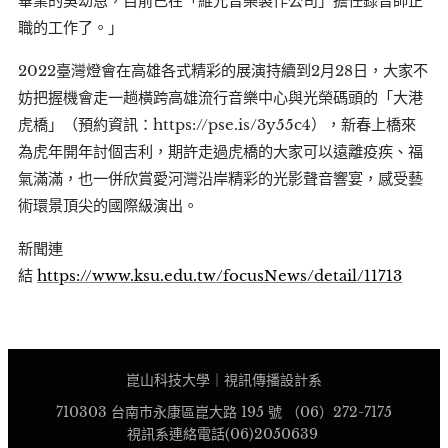
畢業的吳幼恩，目前已在「維光音樂製作公司」擔任錄音師正
職的工作了。」
2022臺灣燈會在高雄各式精彩的展演持續到2月28日，大家不
妨把握機會走一趟橫跨高雄流行音樂中心與光榮碼頭的「大港
虎橋」（預約資訊：https://pse.is/3y55c4），新春上橋來
為虎年開年討個吉利，期許走過虎橋的大家可以遠離疫疾、福
氣滿滿，也一併欣賞愛河灣沿岸精彩的光影聲音響宴，感受藝
術環景頂尖的國際級演出。
新聞連
結
https://www.ksu.edu.tw/focusNews/detail/11713
崑山科技大學｜視訊傳播設計系
710303 台南市永康區崑大路 195 號 （06）272-7175
視訊系連絡電話(06)2050639