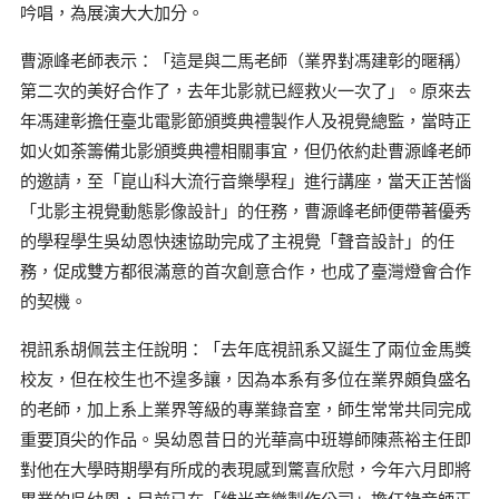
吟唱，為展演大大加分。
曹源峰老師表示：「這是與二馬老師（業界對馮建彰的暱稱）
第二次的美好合作了，去年北影就已經救火一次了」。原來去
年馮建彰擔任臺北電影節頒獎典禮製作人及視覺總監，當時正
如火如荼籌備北影頒獎典禮相關事宜，但仍依約赴曹源峰老師
的邀請，至「崑山科大流行音樂學程」進行講座，當天正苦惱
「北影主視覺動態影像設計」的任務，曹源峰老師便帶著優秀
的學程學生吳幼恩快速協助完成了主視覺「聲音設計」的任
務，促成雙方都很滿意的首次創意合作，也成了臺灣燈會合作
的契機。
視訊系胡佩芸主任說明：「去年底視訊系又誕生了兩位金馬獎
校友，但在校生也不遑多讓，因為本系有多位在業界頗負盛名
的老師，加上系上業界等級的專業錄音室，師生常常共同完成
重要頂尖的作品。吳幼恩昔日的光華高中班導師陳燕裕主任即
對他在大學時期學有所成的表現感到驚喜欣慰，今年六月即將