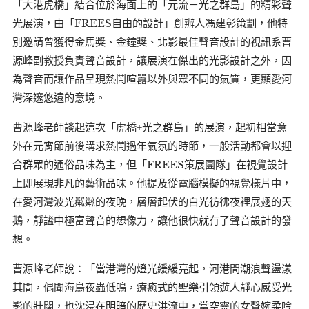
「大港虎橋」結合位於海面上的「元流－光之群島」的精彩聲
光展演，由「FREES自由的設計」創辦人馮建彰策劃，他特
別邀請曾獲得金馬獎、金鐘獎、北影最佳聲音設計的視訊系曹
源峰副教授負責聲音設計，讓展演在傑出的光影設計之外，因
為聲音而讓作品呈現熱鬧喧囂以外與眾不同的氣質，更顯愛河
灣深邃悠遠的意境。
曹源峰老師談起這次「虎橋+光之群島」的展演，起初相當意
外在元宵節前後講求熱鬧過年氣氛的時節，一般活動都會以迎
合群眾的通俗品味為主，但「FREES策展團隊」在視覺設計
上即展現非凡的藝術品味。他提及從電腦模擬的視覺樣片中，
在愛河灣波光粼粼的夜晚，層層起伏的白光彷彿夜裡展翅的天
鵝，靜謐中極富聲音的想像力，讓他很快就有了聲音設計的發
想。
曹源峰老師說：「當港灣的燈光緩緩亮起，河港間潮浪聲盪漾
其間，偶聞海鳥夜蟲低鳴，療癒式的聖樂引領遊人靜心感受光
影的壯闊，也沈浸在明暗的歷史洪流中，當空靈的女聲婉柔吟