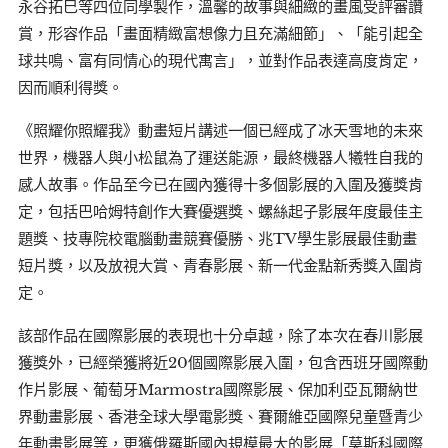
永谷拓巳等四位同學製作，溫馨的故事與細緻的畫風受評審讚
賞，形容作品「畫面精緻富想像力且充滿細節」、「能引起全
球共鳴、富有同情心的現代寓言」，並對作品表達高度肯定，
因而順利得獎。
《照耀你照耀我》動畫短片講述一個已經成了冰天雪地的未來
世界，機器人與小松鼠為了運送能源，最終機器人犧牲自我的
感人故事。作品至今已在國內獲得十多個影展的入圍及獲獎肯
定，包括巴哈姆特創作大賽優選獎、螺絲起子影展年度最佳主
題獎、技專院校電腦動畫競賽優勝、兆TV學生影展最佳動畫
短片獎，以及放視大賞、青春影展、新一代金點新秀獎入圍肯
定。
該部作品在國際影展的表現也十分卓越，除了本次在春川影展
獲獎外，已經榮獲將近20個國際影展入圍，包含西班牙國際動
作片影展、葡萄牙Marmostra國際影展、保加利亞瓦爾納世
界動畫影展、香港全球大學電影獎、賽爾維亞國際兒童暨青少
年動畫影展等，更獲俄羅斯國內規模最大的影展「莫斯科國際