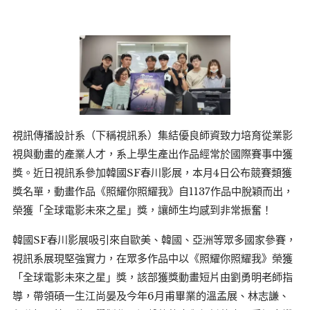
視訊傳播設計系（下稱視訊系）集結優良師資致力培育從業影
視與動畫的產業人才，系上學生產出作品經常於國際賽事中獲
獎。近日視訊系參加韓國SF春川影展，本月4日公布競賽類獲
獎名單，動畫作品《照耀你照耀我》自1137作品中脫穎而出，
榮獲「全球電影未來之星」獎，讓師生均感到非常振奮！
韓國SF春川影展吸引來自歐美、韓國、亞洲等眾多國家參賽，
視訊系展現堅強實力，在眾多作品中以《照耀你照耀我》榮獲
「全球電影未來之星」獎，該部獲獎動畫短片由劉勇明老師指
導，帶領碩一生江尚晏及今年6月甫畢業的溫孟展、林志謙、