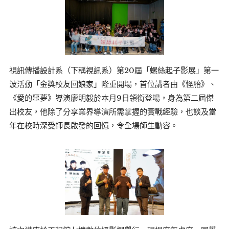
視訊傳播設計系（下稱視訊系）第20屆「螺絲起子影展」第一
波活動「金獎校友回娘家」隆重開場，首位講者由《怪胎》、
《愛的噩夢》導演廖明毅於本月9日領銜登場，身為第二屆傑
出校友，他除了分享業界導演所需掌握的實戰經驗，也談及當
年在校時深受師長啟發的回憶，令全場師生動容。