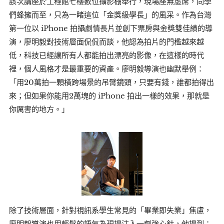
該次講座於工程館七樓數位攝影棚舉行，現場座無虛席，同學
們蜂擁而至，只為一睹這位「金獎級學長」的風采。作為台灣
第一位以 iPhone 拍攝劇情長片並創下票房與金獎雙佳績的導
演，廖明毅對技術層面侃侃而談，他認為拍片的門檻越來越
低，科技已經讓所有人都能拍出漂亮的影像，在這樣的時代
裡，個人風格才是最重要的資產。廖明毅導演也幽默舉例：
「用20萬拍一顆橫跨場景的吊臂鏡頭，只要有錢，誰都拍得出
來；但如果你能用2萬塊的 iPhone 拍出一樣的效果，那就是
你厲害的地方。」
除了技術層面，針對視訊系學生常見的「畢業即失業」焦慮，
廖明毅導演也用輕鬆的語氣為現場注入一劑強心針，他提到：