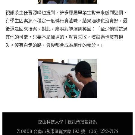
視訊系主任曹源峰也提到，許多應屆畢業生對未來感到迷惘，
有學生因案源不穩定一度轉行賣滷味，結果滷味也沒賣好，最
後還是回來接案。對此，廖明毅導演則笑回：「至少他嘗試過
其他的可能，只要不是被逼的，就算失敗，嚐試過也沒有損
失。沒有白走的路，最後都會成為創作的養分。」
崑山科技大學｜視訊傳播設計系
710303 台南市永康區崑大路 195 號 （06）272-7175