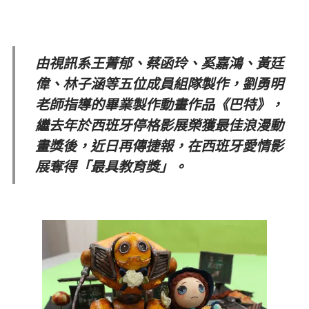
由視訊系王菁郁、蔡函玲、奚嘉鴻、黃廷
偉、林子涵等五位成員組隊製作，劉勇明
老師指導的畢業製作動畫作品《巴特》，
繼去年於西班牙停格影展榮獲最佳浪漫動
畫獎後，近日再傳捷報，在西班牙愛情影
展奪得「最具教育獎」。