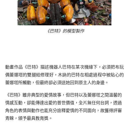
《巴特》的模型製作
動畫作品《巴特》描述機器人巴特在某次機緣下，必須把布玩
偶蕾娜塔的雙腿給修理好，木訥的巴特在相處過程中被貼心的
蕾娜塔所觸動，但最終卻必須送她回到原主人的身邊。
《巴特》雖非典型的愛情故事，但巴特以及蕾娜塔之間溫馨的
情感互動，卻能傳達出愛的普世價值，全片無任何台詞，透過
角色的表情與動作也能充分詮釋愛情的不同面向，故獲得評審
青睞，頒予最具教育獎。