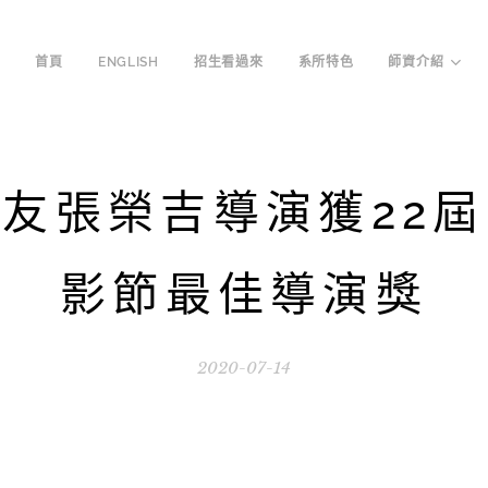
首頁
ENGLISH
招生看過來
系所特色
師資介紹
友張榮吉導演獲22
影節最佳導演獎
2020-07-14