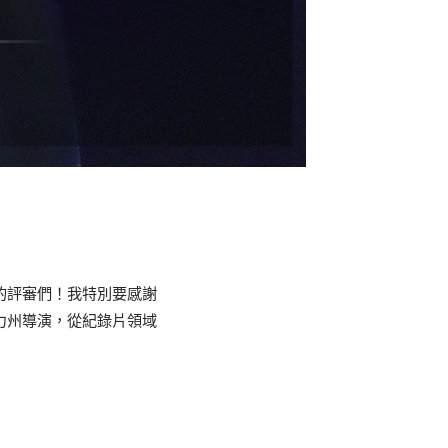
的評審們！我特別要感謝
力州導演，從紀錄片領域