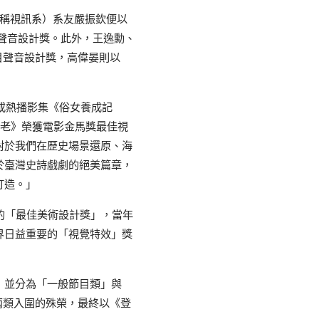
下稱視訊系）系友嚴振欽便以
聲音設計獎。此外，王逸勳、
目聲音設計獎，高偉晏則以
或熱播影集《俗女養成記
月老》榮獲電影金馬獎最佳視
對於我們在歷史場景還原、海
於臺灣史詩戲劇的絕美篇章，
打造。」
的「最佳美術設計獎」，當年
界日益重要的「視覺特效」獎
，並分為「一般節目類」與
兩類入圍的殊榮，最終以《登