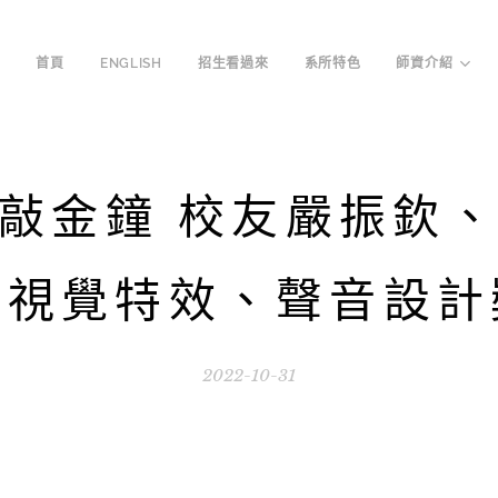
首頁
ENGLISH
招生看過來
系所特色
師資介紹
敲金鐘 校友嚴振欽
獲視覺特效、聲音設計
2022-10-31