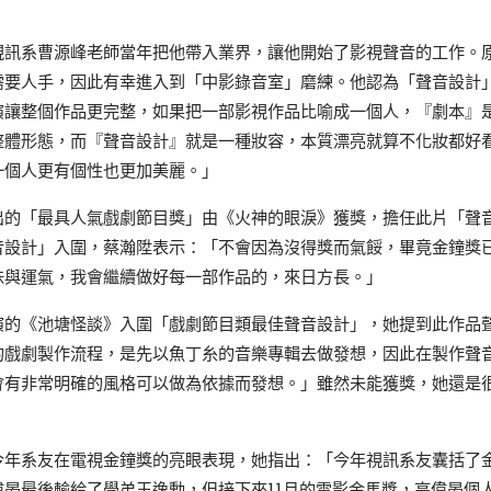
視訊系曹源峰老師當年把他帶入業界，讓他開始了影視聲音的工作。
需要人手，因此有幸進入到「中影錄音室」磨練。他認為「聲音設計
演讓整個作品更完整，如果把一部影視作品比喻成一個人，『劇本』
整體形態，而『聲音設計』就是一種妝容，本質漂亮就算不化妝都好
一個人更有個性也更加美麗。」
出的「最具人氣戲劇節目獎」由《火神的眼淚》獲獎，擔任此片「聲
音設計」入圍，蔡瀚陞表示：「不會因為沒得獎而氣餒，畢竟金鐘獎
味與運氣，我會繼續做好每一部作品的，來日方長。」
演的《池塘怪談》入圍「戲劇節目類最佳聲音設計」，她提到此作品
的戲劇製作流程，是先以魚丁糸的音樂專輯去做發想，因此在製作聲
會有非常明確的風格可以做為依據而發想。」雖然未能獲獎，她還是
今年系友在電視金鐘獎的亮眼表現，她指出：「今年視訊系友囊括了
偉晏最後輸給了學弟王逸勳，但接下來11月的電影金馬獎，高偉晏個