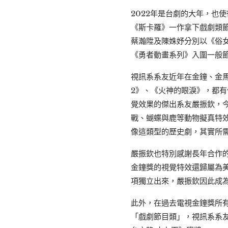
2022年是台劇的大年，也
《斯卡羅》一作拿下戲劇類
蔡瀚陞及陳姝妤分別以《俗女
《勇者動畫系列》入圍一般
視訊系系友近年在金鐘、金
2》、《火神的眼淚》，都
覺效果的傑出系友嚴振欽，
戰、蝴蝶與鹿等動物擬真特
像這類型的歷史劇，其實所
嚴振欽也特別感謝長年合作
金鐘獎的視覺特效還歸屬為
項獨立出來，嚴振欽因此成
此外，在過去電視金鐘獎所
「戲劇節目類」，視訊系系