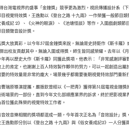
使得台灣電視界的盛事「金鐘獎」競爭更為激烈，視訊傳播設計系（
節目視覺特效獎，王逸勳以《登台之路 十九兩》一作榮獲一般節目類
養成記 2》、《火神的眼淚》、《池塘怪談》等作，入圍戲劇類節
節目類聲音設計獎。
馬獎大放異彩，以今年57屆金鐘獎來說，無論是史詩鉅作《斯卡羅》
有傑出校友貢獻其中，無論入圍或得獎，師生皆同感榮耀。去年以《
今年再以歷史大作《斯卡羅》同獲此獎項，他表示：「非常感謝評審
效上的肯定，也謝謝上百人特效製作夥伴的努力，可以一起創造出屬
需要的特效量是非常的龐大，場景幾乎都需要後期視覺特效部門重新
的曹瑞原導演提攜，嚴振欽曾經以《一把青》獲得第51屆電視金鐘獎
美術場景的一部份，直到今年文化部順應業界的訴求，終於把影視業
為首位獲此殊榮的視覺特效工作者。
有音效音樂相關的獎項都混成一類，今年首次正名為「音效設計」獎
友王逸勳即分別以《登台之路 十九兩》與《俗女養成記2》一人分獲