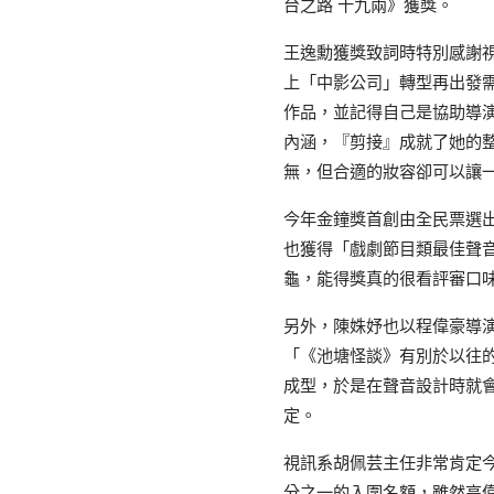
台之路 十九兩》獲獎。
王逸勳獲獎致詞時特別感謝
上「中影公司」轉型再出發
作品，並記得自己是協助導
內涵，『剪接』成就了她的
無，但合適的妝容卻可以讓
今年金鐘獎首創由全民票選
也獲得「戲劇節目類最佳聲
龜，能得獎真的很看評審口
另外，陳姝妤也以程偉豪導
「《池塘怪談》有別於以往
成型，於是在聲音設計時就
定。
視訊系胡佩芸主任非常肯定
分之一的入圍名額，雖然高