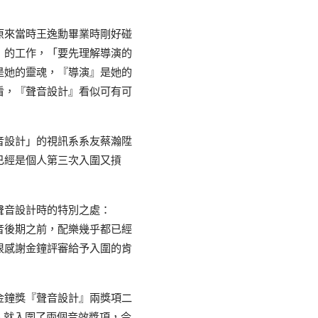
原來當時王逸勳畢業時剛好碰
」的工作，「要先理解導演的
是她的靈魂，『導演』是她的
看，『聲音設計』看似可有可
音設計」的視訊系系友蔡瀚陞
已經是個人第三次入圍又摃
聲音設計時的特別之處：
音後期之前，配樂幾乎都已經
很感謝金鐘評審給予入圍的肯
金鐘獎『聲音設計』兩獎項二
人就入圍了兩個音效獎項，今