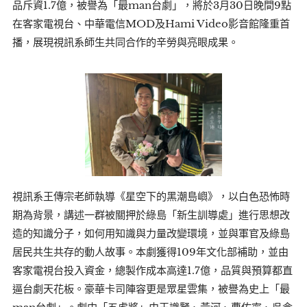
品斥資1.7億，被譽為「最man台劇」，將於3月30日晚間9點
在客家電視台、中華電信MOD及Hami Video影音館隆重首
播，展現視訊系師生共同合作的辛勞與亮眼成果。
視訊系王傳宗老師執導《星空下的黑潮島嶼》，以白色恐怖時
期為背景，講述一群被關押於綠島「新生訓導處」進行思想改
造的知識分子，如何用知識與力量改變環境，並與軍官及綠島
居民共生共存的動人故事。本劇獲得109年文化部補助，並由
客家電視台投入資金，總製作成本高達1.7億，品質與預算都直
逼台劇天花板。豪華卡司陣容更是眾星雲集，被譽為史上「最