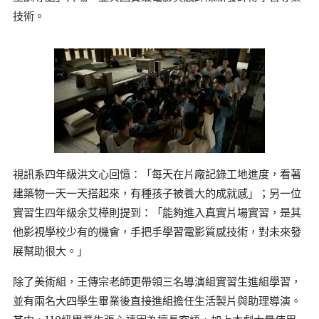
技術。
視訊系四年級洪文心回憶：「每天在片廠記錄工地進度，看著
建築物一天一天搭起來，有種孩子被養大的成就感」；另一位
實習生四年級余艾樺則提到：「能夠進入真實片場實習，是其
他影視學校少有的機會，手把手學習電影質感技術，對未來發
展幫助很大。」
除了美術組，王傳宗老師更帶領三名導演組實習生進組學習，
並有兩名大四學生畢業後直接進組擔任生活製片與助理導演。