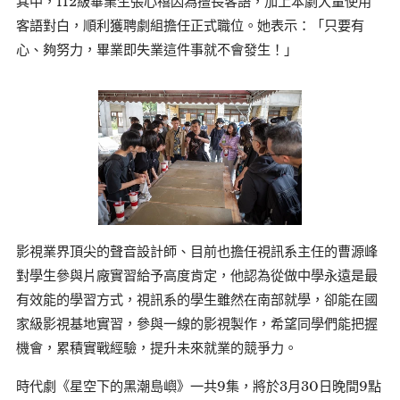
其中，112級畢業生張心禧因為擅長客語，加上本劇大量使用
客語對白，順利獲聘劇組擔任正式職位。她表示：「只要有
心、夠努力，畢業即失業這件事就不會發生！」
影視業界頂尖的聲音設計師、目前也擔任視訊系主任的曹源峰
對學生參與片廠實習給予高度肯定，他認為從做中學永遠是最
有效能的學習方式，視訊系的學生雖然在南部就學，卻能在國
家級影視基地實習，參與一線的影視製作，希望同學們能把握
機會，累積實戰經驗，提升未來就業的競爭力。
時代劇《星空下的黑潮島嶼》一共9集，將於3月30日晚間9點