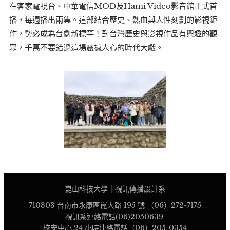
在客家電視台、中華電信MOD及Hami Video影音館正式首
播，每週播出兩集。這部結合歷史、熱血與人性刻劃的影視鉅
作，勢必成為台劇新標竿！對台灣歷史與影視作品有興趣的觀
眾，千萬不要錯過這場震撼人心的時代大戲。
崑山科技大學｜視訊傳播設計系
710303 台南市永康區崑大路 195 號 （06）272-7175
視訊系連絡電話(06)2050639
校安中心 24 小時連絡電話（06）205-0354