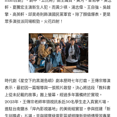
man台劇」。劇中「五虎將」由王識賢、黃河、曹佑寧、吳念
軒、夏騰宏主演新生人犯，而黃少祺、湯志偉、王自強、吳越
擎、高英軒、邱昊奇則飾演國民黨軍官。除了顏值爆表，更是
眾多演技派同場較勁，火花四射！
時代劇《星空下的黑潮島嶼》劇本歷時七年打磨，王傳宗導演
表示，最初因一篇報導與一張照片啟發，決心將這段「教科書
上從未記載的故事」搬上螢幕，經過多年籌備終於實現。
2023年，王傳宗老師率領視訊系近50名學生走入真實片場，
進駐台南鹽水「岸內影視基地」的美術組實習，參與搭建「新
生訓導處」片場，並與國寶級電影質感師陳新發師傅學習專業