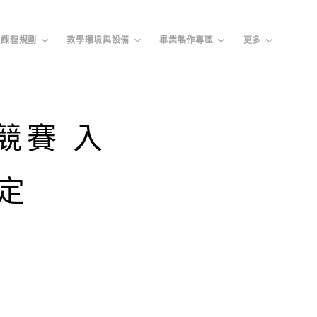
課程規劃
教學環境與設備
畢業製作專區
更多
競賽 入
定