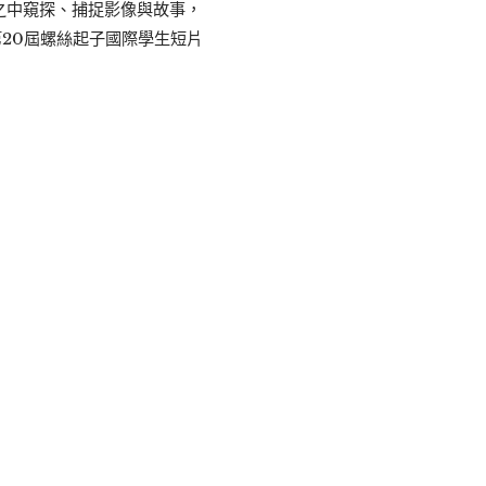
之中窺探、捕捉影像與故事，
第20屆螺絲起子國際學生短片