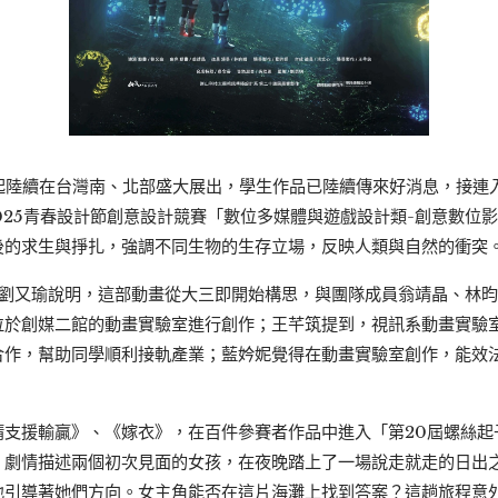
日起陸續在台灣南、北部盛大展出，學生作品已陸續傳來好消息，接連
圍2025青春設計節創意設計競賽「數位多媒體與遊戲設計類-創意數位
後的求生與掙扎，強調不同生物的生存立場，反映人類與自然的衝突
導演劉又瑜說明，這部動畫從大三即開始構思，與團隊成員翁靖晶、林
位於創媒二館的動畫實驗室進行創作；王芊筑提到，視訊系動畫實驗
合作，幫助同學順利接軌產業；藍妗妮覺得在動畫實驗室創作，能效
請支援輸贏》、《嫁衣》，在百件參賽者作品中進入「第20屆螺絲起
》劇情描述兩個初次見面的女孩，在夜晚踏上了一場說走就走的日出
地引導著她們方向。女主角能否在這片海灘上找到答案？這趟旅程意