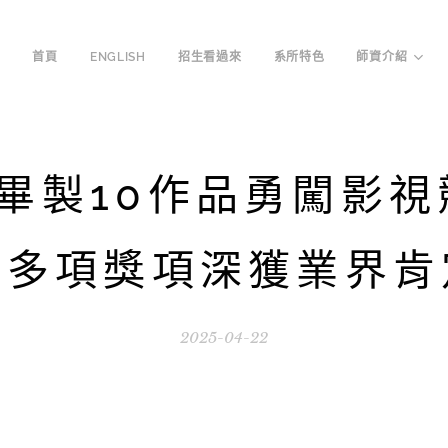
首頁
ENGLISH
招生看過來
系所特色
師資介紹
畢製10作品勇闖影視
圍多項獎項深獲業界肯
2025-04-22