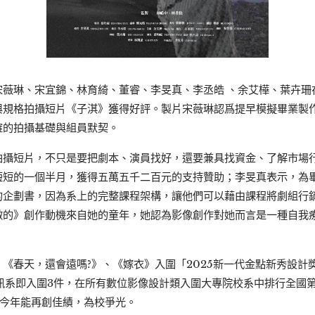
宋薇琳、宋宜錦、林育綺、董睿、李旻真、李丞皓 、余艾樺、葉卉珊
與規格拍攝短片《子淇》獲得好評。製片宋薇琳認爲提早模擬畢業製
確的拍攝基礎與組員默契。
拍攝短片，不只是要把劇本、演員找好，還要兼具找資金、了解市場
短短的一個半月，獲得五萬五千二百元的支持贊助；李旻真表示，為
的企劃書，因為系上的完整課程架構，讓他們可以藉由課程將劇組行
做的》創作動機來自她的童年，她認為影像創作對她而言是一種自我
《春天，還會遠嗎?》、《嫁衣》入圍「2025新一代金點新秀設計
訊系即入圍3件，在所有數位影像設計類入圍大專院校系中排行全國
待今年能再創佳績，為校爭光。