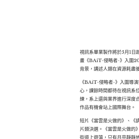
視訊系畢業製作將於5月1
畫《BAiT-侵略者-》入
背景，講述人類在資源耗盡
《BAiT-侵略者-》入圍
心，課餘時間都待在視訊系
練，系上還與業界進行深度
作品有機會站上國際舞台。
短片《當雲是火做的》、《
片類決選。《當雲是火做的
街道上遊蕩，只有月亮靜靜