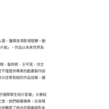
入圍、獲獎各項影視競賽。動
影片組」。作品以未來世界為
。
昀暳、藍妗妮、王芊筑、洪文
室不僅提供專業的動畫製作訓
法以往學長姐的作品佳績，讓
子國際學生短片影展」大專短
之旅，她們騎著機車，在夜裡
外地觸發了過去的傷痛與對未