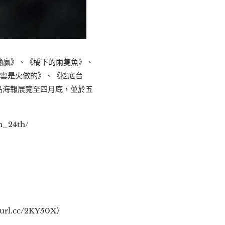
輸贏》、《橋下的兩隻魚》、
當雲是火做的》、《挖底台
作品海報展覽至四月底，並於五
_24th/
.cc/2KY50X）