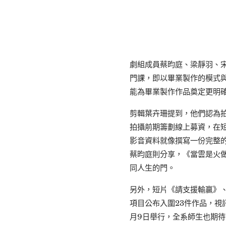
劇組成員蔡昀庭、梁靜羽、
門課，即以畢業製作的模式
能為畢業製作作品奠定更明
剪輯葉卉珊提到，他們認為
拍攝前期籌劃線上募資，在
影音資料就像撰寫一份完整
蔡昀庭則分享，《當雲是火
同人生的門。
另外，短片《請支援輸贏》、
項目公布入圍23件作品，視
月9日舉行，全系師生也期