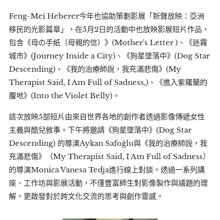
Feng-Mei Heberer今年也協助策劃影展「新聲放映：亞洲
移民的光影篇章」，在5月2日的活動中也放映影展短片作品，
包含《母の手紙（母親的信）》(Mother's Letter )、《迷霧
城市》(Journey Inside a City)、《狗星墜落中》(Dog Star
Descending)、《我的治療師說，我充滿悲傷》(My
Therapist Said, I Am Full of Sadness,)、《進入紫羅蘭的
腹地》(Into the Violet Belly)。
該次放映5部短片由來自世界各地的創作者透過影像傳遞女性
主義與酷兒敘事。下午將邀請《狗星墜落中》(Dog Star
Descending) 的導演Aykan Safoğlu與《我的治療師說，我
充滿悲傷》（My Therapist Said, I Am Full of Sadness）
的導演Monica Vanesa Tedja進行線上對談。透過一系列講
座、工作坊與影展活動，不僅豐富師生對影像製作與議題的理
解，更啟發對於跨文化交流的思考與創作靈感。