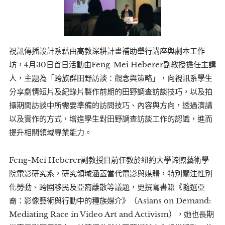
視訊傳播設計系藉由高教深耕計畫補助舉行講座與劇本工作
坊，4月30日首日活動由Feng-Mei Heberer副教授擔任主講
人，主題為「跨族群田野訪談：觀念與策略」，向視訊系學生
分享劇情短片及紀錄片製作前期的田野調查訪談技巧，以及拍
攝期間訪談中所需要準備的訪問技巧、內容與方向，透過演講
以及實作的方式，增進學生對田野調查訪談工作的認識，進而
提升相關領域專業能力。
Feng-Mei Heberer副教授目前任教於紐約大學諦煦藝術學
院電影研究系，研究領域涵蓋當代電影與媒體，特別關注性別
化勞動、跨國移民及亞裔離散等議題，更撰寫書籍《隨選亞
裔：影像藝術與行動中的種族媒介》（Asians on Demand:
Mediating Race in Video Art and Activism），她也長期