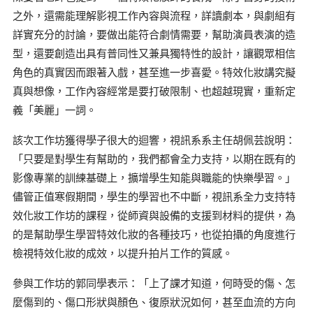
之外，還需能理解影視工作內容與流程，詳讀劇本，與劇組有
詳實充分的討論，要做出能符合劇情需要，幫助演員表演的造
型，還要創造出具有普同性又兼具獨特性的設計，讓觀眾相信
角色的真實因而跟著入戲，甚至進一步喜愛。特效化妝講究擬
真與想像，工作內容經常是要打破限制、也超越現實，重新定
義「美麗」一詞。
該次工作坊獲得學子很大的迴響，視訊系系主任胡佩芸說明：
「只要是對學生有幫助的，我們都會全力支持，以期在既有的
影像專業的訓練基礎上，擴增學生知能與職能的快樂學習。」
儘管正值寒假期間，學生的學習也不中斷，視訊系全力支持特
效化妝工作坊的課程，從師資與設備的支援到材料的提供，為
的是幫助學生學習特效化妝的各種技巧，也從拍攝的角度進行
檢視特效化妝的成效，以提升拍片工作的質感。
參與工作坊的郭同學表示：「上了課才知道，何時受的傷、怎
麼傷到的、傷口形狀與顏色、復原狀況如何，甚至血流的方向