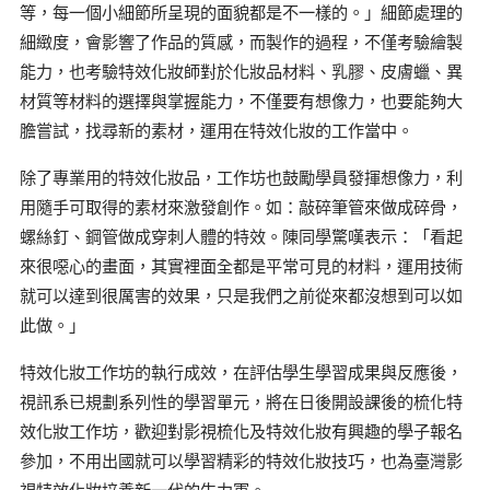
等，每一個小細節所呈現的面貌都是不一樣的。」細節處理的
細緻度，會影響了作品的質感，而製作的過程，不僅考驗繪製
能力，也考驗特效化妝師對於化妝品材料、乳膠、皮膚蠟、異
材質等材料的選擇與掌握能力，不僅要有想像力，也要能夠大
膽嘗試，找尋新的素材，運用在特效化妝的工作當中。
除了專業用的特效化妝品，工作坊也鼓勵學員發揮想像力，利
用隨手可取得的素材來激發創作。如：敲碎筆管來做成碎骨，
螺絲釘、鋼管做成穿刺人體的特效。陳同學驚嘆表示：「看起
來很噁心的畫面，其實裡面全都是平常可見的材料，運用技術
就可以達到很厲害的效果，只是我們之前從來都沒想到可以如
此做。」
特效化妝工作坊的執行成效，在評估學生學習成果與反應後，
視訊系已規劃系列性的學習單元，將在日後開設課後的梳化特
效化妝工作坊，歡迎對影視梳化及特效化妝有興趣的學子報名
參加，不用出國就可以學習精彩的特效化妝技巧，也為臺灣影