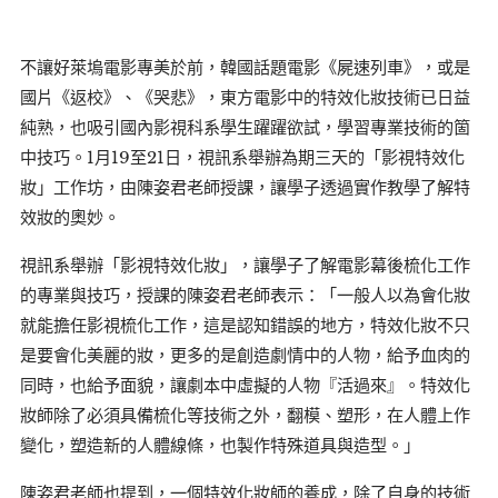
不讓好萊塢電影專美於前，韓國話題電影《屍速列車》，或是
國片《返校》、《哭悲》，東方電影中的特效化妝技術已日益
純熟，也吸引國內影視科系學生躍躍欲試，學習專業技術的箇
中技巧。1月19至21日，視訊系舉辦為期三天的「影視特效化
妝」工作坊，由陳姿君老師授課，讓學子透過實作教學了解特
效妝的奧妙。
視訊系舉辦「影視特效化妝」，讓學子了解電影幕後梳化工作
的專業與技巧，授課的陳姿君老師表示：「一般人以為會化妝
就能擔任影視梳化工作，這是認知錯誤的地方，特效化妝不只
是要會化美麗的妝，更多的是創造劇情中的人物，給予血肉的
同時，也給予面貌，讓劇本中虛擬的人物『活過來』。特效化
妝師除了必須具備梳化等技術之外，翻模、塑形，在人體上作
變化，塑造新的人體線條，也製作特殊道具與造型。」
陳姿君老師也提到，一個特效化妝師的養成，除了自身的技術