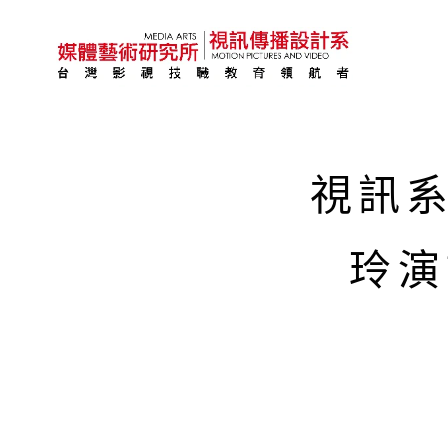
視訊
玲演