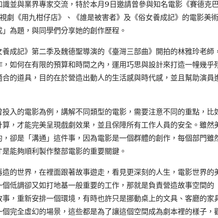
知識並與業界專家交流，特於本月9日邀請曾參與知名電影《賽德克巴
電視劇《用九柑仔店》、《誰是被害者》及《俗女養成記》的電影美
成」為題，與同學們分享她的創作歷程。
女養成記》第二季及魏德聖導演的《臺灣三部曲》開拍的林雅玲老師
作，如何在有限的預算和時間之內，運用巧思與設計來打造一幢幾乎
適合的道具，目的在於營造出動人的生活感與時代感，並且幫助演員
曾投入的電影為例，講解不同類型的電影，需要注意不同的重點，比
計算，才能完美呈現戲劇效果，並且保障所有工作人員的安全。雖然
的，卻是「溝通」這件事，因為電影是一個群體的創作，每個部門雖
才是能夠順利製作整部電影的重要關鍵。
再造的世界，在裡面跟著故事遊走，看見更深刻的人生，電影世界的
一個低調卻又如打地基一般重要的工作，那就是負責營造故事空間的
故事，重新安排一個環境，有時也許只是挪動桌上的文具、客廳的家
一個完全虛幻的場景，這些都是為了讓這個空間成為劇本裡的樣子，