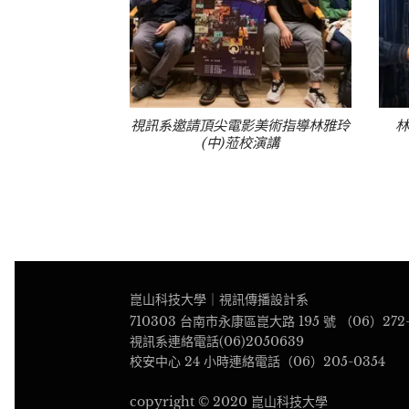
視訊系邀請頂尖電影美術指導林雅玲
林
(中)蒞校演講
崑山科技大學｜視訊傳播設計系
710303 台南市永康區崑大路 195 號 （06）272-
視訊系連絡電話(06)2050639
校安中心 24 小時連絡電話（06）205-0354
copyright © 2020 崑山科技大學