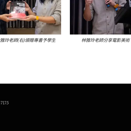
雅玲老師(右)頒贈專書予學生
林雅玲老師分享電影美術
7175