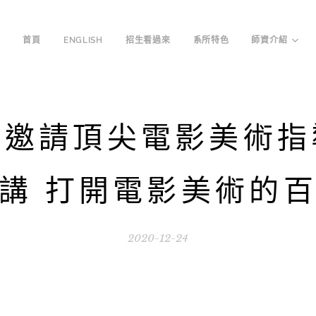
首頁
ENGLISH
招生看過來
系所特色
師資介紹
系邀請頂尖電影美術指
講 打開電影美術的
2020-12-24