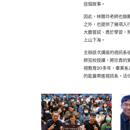
這個故事。
因此，林雅玲老師也鼓
之外，也提供了幾項入
大膽嘗試、勇於學習，熟練必學
上山下海。
主辦該次講座的視訊系
師蒞校授課，將珍貴的
視教育20多年，畢業
的能量帶進視訊系，活