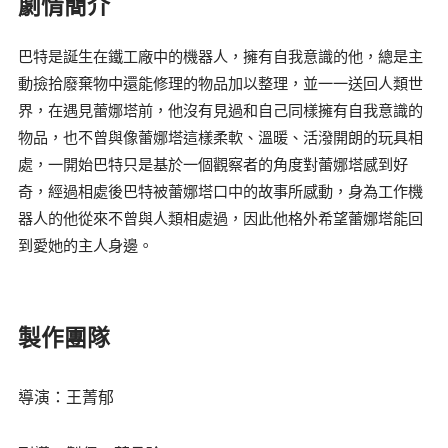
劇情簡介
巴特是誕生在鐵工廠中的機器人，擁有自我意識的他，總是主
動撿拾廢棄物中還能修理的物品加以整理，並一一送回人類世
界，在遇見蕾娜塔前，他沒有見過和自己同樣擁有自我意識的
物品，也不曾與像蕾娜塔這樣柔軟、溫暖、活潑開朗的玩具相
處，一開始巴特只是基於一個觀察者的角度對蕾娜塔感到好
奇，經過相處後巴特被蕾娜塔口中的故事所感動，身為工作機
器人的他從來不曾與人類相處過，因此他格外希望蕾娜塔能回
到愛她的主人身邊。
製作團隊
導演：王菁郁