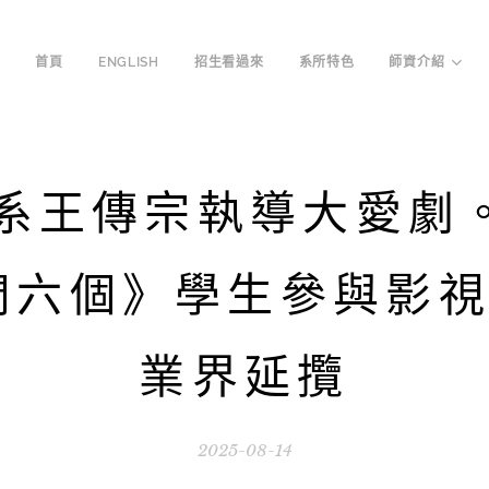
首頁
ENGLISH
招生看過來
系所特色
師資介紹
訊系王傳宗執導大愛
們六個》學生參與影視
業界延攬
2025-08-14