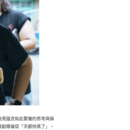
後竟蘊含如此繁複的思考與操
被副導催促「天都快黑了」，