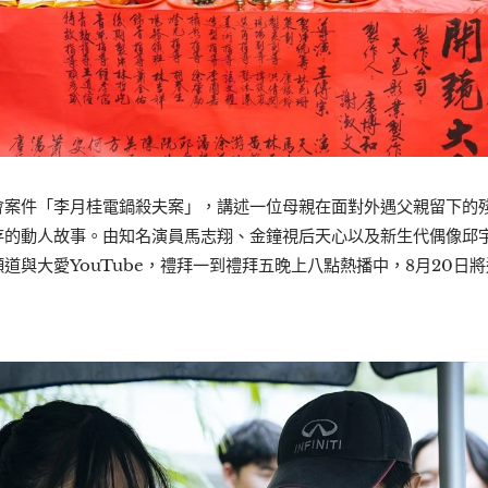
會案件「李月桂電鍋殺夫案」，講述一位母親在面對外遇父親留下的
存的動人故事。由知名演員馬志翔、金鐘視后天心以及新生代偶像邱
道與大愛YouTube，禮拜一到禮拜五晚上八點熱播中，8月20日