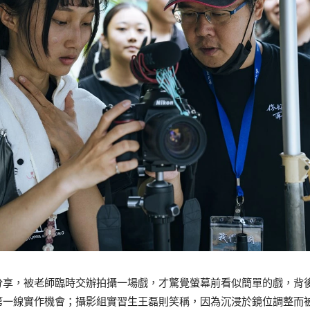
分享，被老師臨時交辦拍攝一場戲，才驚覺螢幕前看似簡單的戲，背
第一線實作機會；攝影組實習生王磊則笑稱，因為沉浸於鏡位調整而