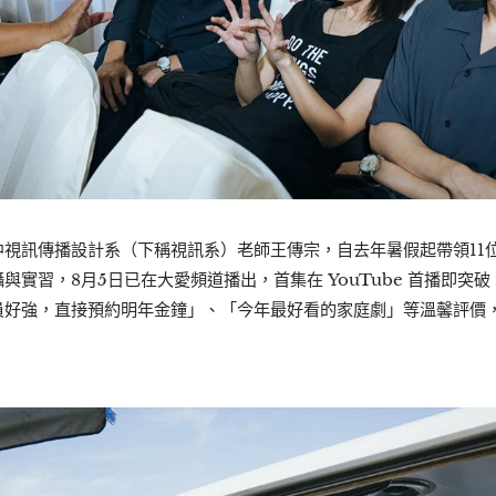
中視訊傳播設計系（下稱視訊系）老師王傳宗，自去年暑假起帶領11
實習，8月5日已在大愛頻道播出，首集在 YouTube 首播即突破
員好強，直接預約明年金鐘」、「今年最好看的家庭劇」等溫馨評價